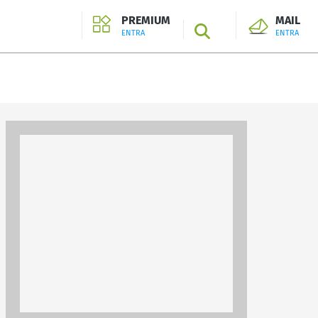
PREMIUM
MAIL
SEARCH
ENTRA
ENTRA
ENTRA