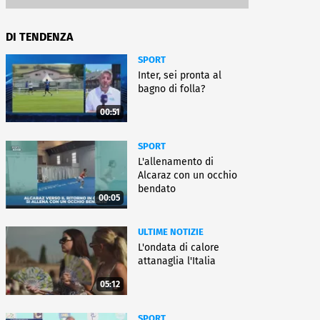
DI TENDENZA
SPORT
Inter, sei pronta al
bagno di folla?
00:51
SPORT
L'allenamento di
Alcaraz con un occhio
bendato
00:05
ULTIME NOTIZIE
L'ondata di calore
attanaglia l'Italia
05:12
SPORT