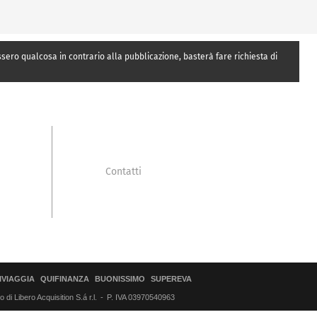
essero qualcosa in contrario alla pubblicazione, basterà fare richiesta di
Contatti
IVIAGGIA
QUIFINANZA
BUONISSIMO
SUPEREVA
di Libero Acquisition S.á r.l.
P. IVA 03970540963