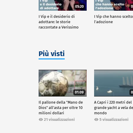
05:20
0
I Vip e il desiderio di
I Vip che hanno scelt
adottare: le storie
l'adozione
raccontate a Verissimo
Più visti
01:09
0
Il pallone della "Mano de
A Capri i 220 metri del
Dios" all'asta per oltre 10
grande yacht a vela de
milioni dollari
mondo
21 visualizzazioni
5 visualizzazioni