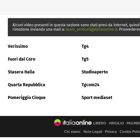
Alcuni video presenti in questa sezione sono stati presi da internet, quindi
rimozione inviando una mail a:
team_verticali@italiaonline.it
. Provvedere
Verissimo
Tg4
Fuori dal Coro
Tg5
Stasera Italia
Studioaperto
Quarta Repubblica
Tgcom24
Pomeriggio Cinque
Sport mediaset
LIBERO
VIRGILIO
PAGINE
Chi siamo
Note Legali
Privacy
Cookie Poli