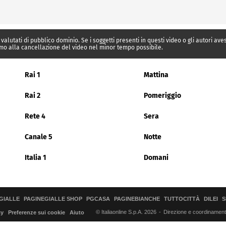
 valutati di pubblico dominio. Se i soggetti presenti in questi video o gli autori av
mo alla cancellazione del video nel minor tempo possibile.
Rai 1
Mattina
Rai 2
Pomeriggio
Rete 4
Sera
Canale 5
Notte
Italia 1
Domani
GIALLE
PAGINEGIALLE SHOP
PGCASA
PAGINEBIANCHE
TUTTOCITTÀ
DILEI
S
© Italiaonline S.p.A. 2026
Direzione e coordinamento 
cy
Preferenze sui cookie
Aiuto