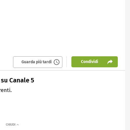
Condividi
Guarda più tardi
 su Canale 5
enti.