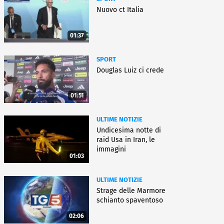
Nuovo ct Italia
01:37
SPORT
Douglas Luiz ci crede
01:51
ULTIME NOTIZIE
Undicesima notte di
raid Usa in Iran, le
immagini
01:03
ULTIME NOTIZIE
Strage delle Marmore
schianto spaventoso
02:06