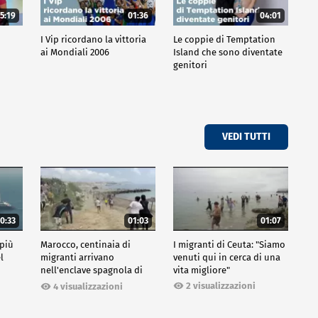
5:19
01:36
04:01
o
I Vip ricordano la vittoria
Le coppie di Temptation
ai Mondiali 2006
Island che sono diventate
genitori
VEDI TUTTI
0:33
01:03
01:07
 più
Marocco, centinaia di
I migranti di Ceuta: "Siamo
l
migranti arrivano
venuti qui in cerca di una
nell'enclave spagnola di
vita migliore"
Ceuta
2 visualizzazioni
4 visualizzazioni