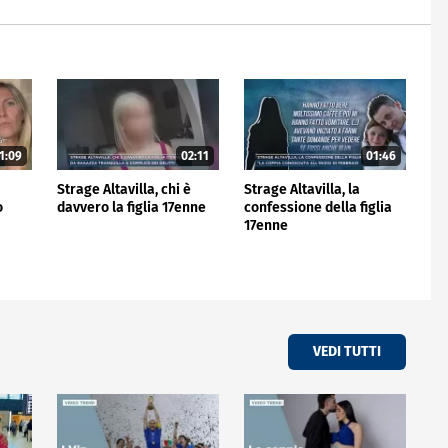
1:09
02:11
01:46
Strage Altavilla, chi è
Strage Altavilla, la
o
davvero la figlia 17enne
confessione della figlia
17enne
VEDI TUTTI