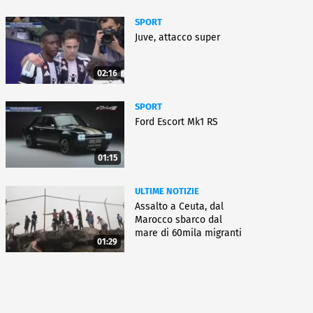
SPORT
Juve, attacco super
02:16
SPORT
Ford Escort Mk1 RS
01:15
ULTIME NOTIZIE
Assalto a Ceuta, dal
Marocco sbarco dal
mare di 60mila migranti
01:29