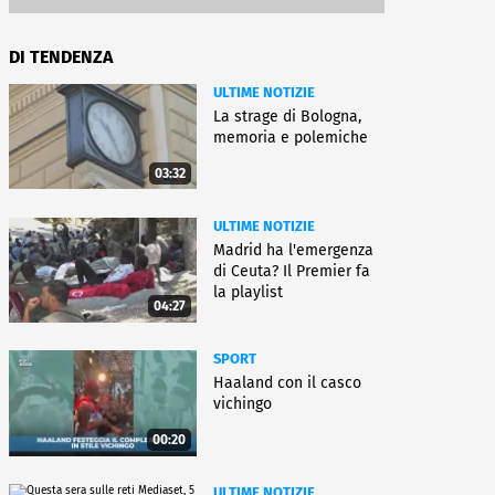
DI TENDENZA
ULTIME NOTIZIE
La strage di Bologna,
memoria e polemiche
03:32
ULTIME NOTIZIE
Madrid ha l'emergenza
di Ceuta? Il Premier fa
la playlist
04:27
SPORT
Haaland con il casco
vichingo
00:20
ULTIME NOTIZIE