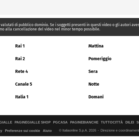
 valutati di pubblico dominio. Se i soggetti presenti in questi video o gli autori av
mo alla cancellazione del video nel minor tempo possibile.
Rai 1
Mattina
Rai 2
Pomeriggio
Rete 4
Sera
Canale 5
Notte
Italia 1
Domani
GIALLE
PAGINEGIALLE SHOP
PGCASA
PAGINEBIANCHE
TUTTOCITTÀ
DILEI
S
© Italiaonline S.p.A. 2026
Direzione e coordinamento 
cy
Preferenze sui cookie
Aiuto