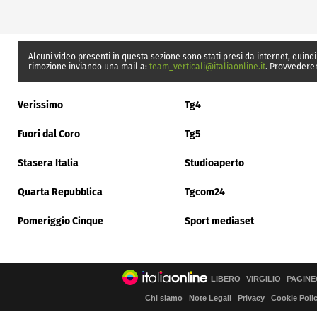
Alcuni video presenti in questa sezione sono stati presi da internet, quindi
rimozione inviando una mail a:
team_verticali@italiaonline.it
. Provvedere
Verissimo
Tg4
Fuori dal Coro
Tg5
Stasera Italia
Studioaperto
Quarta Repubblica
Tgcom24
Pomeriggio Cinque
Sport mediaset
LIBERO
VIRGILIO
PAGINE
Chi siamo
Note Legali
Privacy
Cookie Poli