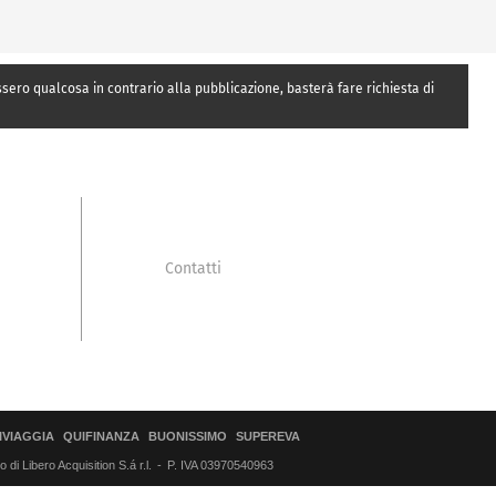
essero qualcosa in contrario alla pubblicazione, basterà fare richiesta di
Contatti
IVIAGGIA
QUIFINANZA
BUONISSIMO
SUPEREVA
di Libero Acquisition S.á r.l.
P. IVA 03970540963