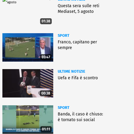
Questa sera sulle reti
Mediaset, 5 agosto
01:38
SPORT
Franco, capitano per
sempre
03:47
ULTIME NOTIZIE
Uefa e Fifa è scontro
00:38
SPORT
Banda, il caso è chiuso:
è tornato sui social
01:11