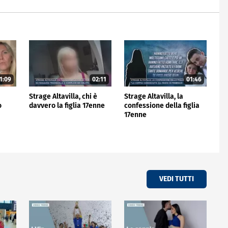
1:09
02:11
01:46
Strage Altavilla, chi è
Strage Altavilla, la
o
davvero la figlia 17enne
confessione della figlia
17enne
VEDI TUTTI