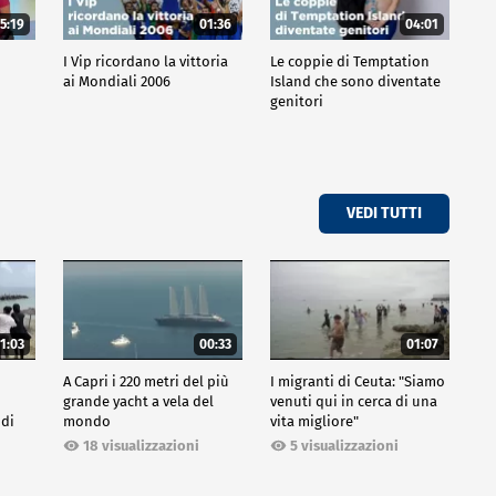
5:19
01:36
04:01
o
I Vip ricordano la vittoria
Le coppie di Temptation
ai Mondiali 2006
Island che sono diventate
genitori
VEDI TUTTI
1:03
00:33
01:07
A Capri i 220 metri del più
I migranti di Ceuta: "Siamo
grande yacht a vela del
venuti qui in cerca di una
 di
mondo
vita migliore"
18 visualizzazioni
5 visualizzazioni