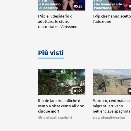
05:20
0
I Vip e il desiderio di
I Vip che hanno scelt
adottare: le storie
l'adozione
raccontate a Verissimo
Più visti
01:29
0
Rio de Janeiro, raffiche di
Marocco, centinaia di
vento a oltre cento all'ora:
migranti arrivano
cinque morti
nell'enclave spagnola
Ceuta
4 visualizzazioni
4 visualizzazioni