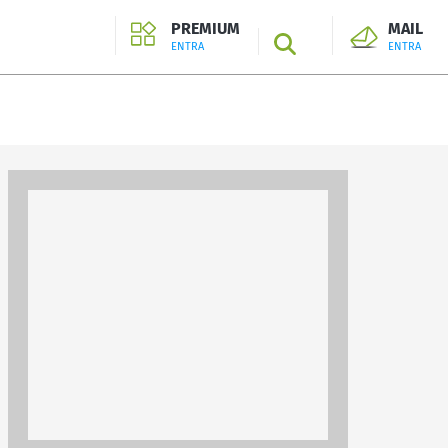
PREMIUM
MAIL
SEARCH
ENTRA
ENTRA
ENTRA