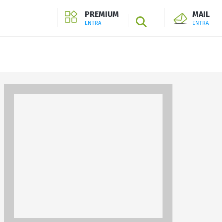
PREMIUM
MAIL
SEARCH
ENTRA
ENTRA
ENTRA