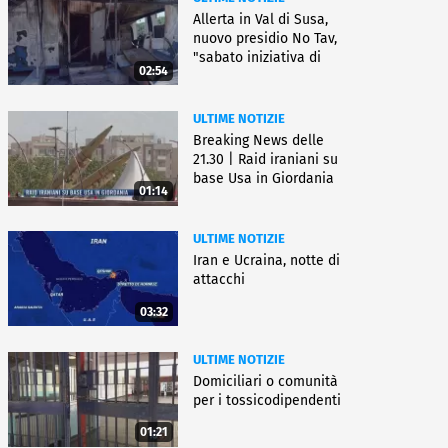
Allerta in Val di Susa,
nuovo presidio No Tav,
"sabato iniziativa di
02:54
lotta"
ULTIME NOTIZIE
Breaking News delle
21.30 | Raid iraniani su
base Usa in Giordania
01:14
ULTIME NOTIZIE
Iran e Ucraina, notte di
attacchi
03:32
ULTIME NOTIZIE
Domiciliari o comunità
per i tossicodipendenti
01:21