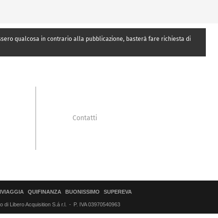
essero qualcosa in contrario alla pubblicazione, basterà fare richiesta di
Contatti
IVIAGGIA
QUIFINANZA
BUONISSIMO
SUPEREVA
di Libero Acquisition S.á r.l.
P. IVA 03970540963