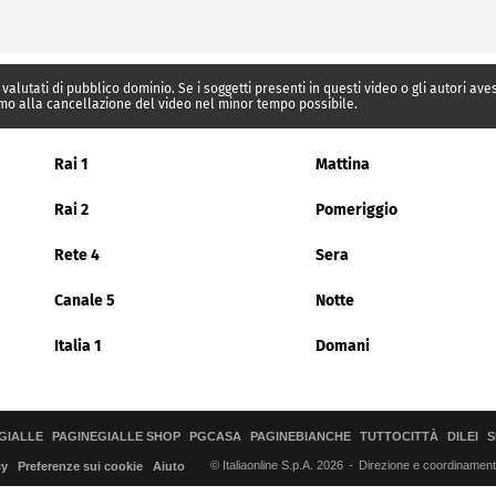
 valutati di pubblico dominio. Se i soggetti presenti in questi video o gli autori av
mo alla cancellazione del video nel minor tempo possibile.
Rai 1
Mattina
Rai 2
Pomeriggio
Rete 4
Sera
Canale 5
Notte
Italia 1
Domani
GIALLE
PAGINEGIALLE SHOP
PGCASA
PAGINEBIANCHE
TUTTOCITTÀ
DILEI
S
© Italiaonline S.p.A. 2026
Direzione e coordinamento 
cy
Preferenze sui cookie
Aiuto