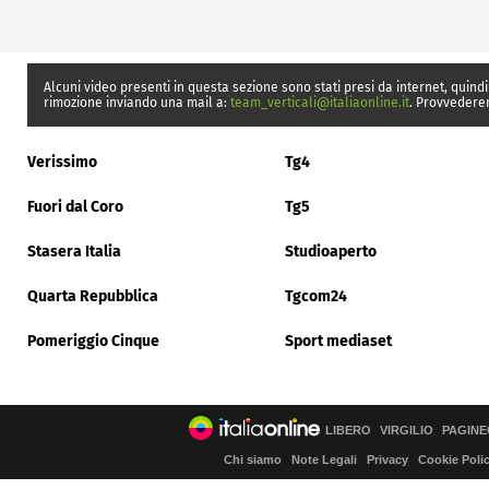
Alcuni video presenti in questa sezione sono stati presi da internet, quindi
rimozione inviando una mail a:
team_verticali@italiaonline.it
. Provvedere
Verissimo
Tg4
Fuori dal Coro
Tg5
Stasera Italia
Studioaperto
Quarta Repubblica
Tgcom24
Pomeriggio Cinque
Sport mediaset
LIBERO
VIRGILIO
PAGINE
Chi siamo
Note Legali
Privacy
Cookie Poli