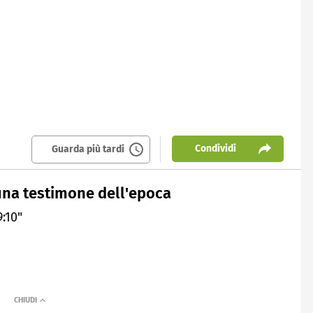
Condividi
Guarda più tardi
 una testimone dell'epoca
:10"