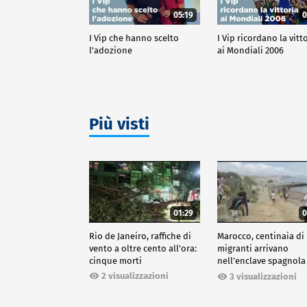
05:19
0
I Vip che hanno scelto
I Vip ricordano la vitt
l'adozione
ai Mondiali 2006
Più visti
01:29
0
Rio de Janeiro, raffiche di
Marocco, centinaia di
vento a oltre cento all'ora:
migranti arrivano
cinque morti
nell'enclave spagnola
Ceuta
2 visualizzazioni
3 visualizzazioni