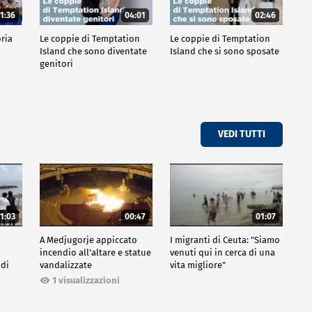
1:36
04:01
02:46
oria
Le coppie di Temptation
Le coppie di Temptation
Island che sono diventate
Island che si sono sposate
genitori
VEDI TUTTI
1:03
00:47
01:07
A Medjugorje appiccato
I migranti di Ceuta: "Siamo
incendio all'altare e statue
venuti qui in cerca di una
 di
vandalizzate
vita migliore"
1 visualizzazioni