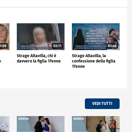
1:09
02:11
01:46
Strage Altavilla, chi è
Strage Altavilla, la
o
davvero la figlia 17enne
confessione della figlia
17enne
VEDI TUTTI