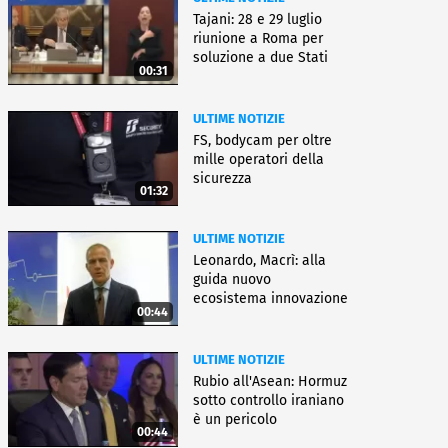
Tajani: 28 e 29 luglio
riunione a Roma per
soluzione a due Stati
00:31
ULTIME NOTIZIE
FS, bodycam per oltre
mille operatori della
sicurezza
01:32
ULTIME NOTIZIE
Leonardo, Macrì: alla
guida nuovo
ecosistema innovazione
00:44
ULTIME NOTIZIE
Rubio all'Asean: Hormuz
sotto controllo iraniano
è un pericolo
00:44