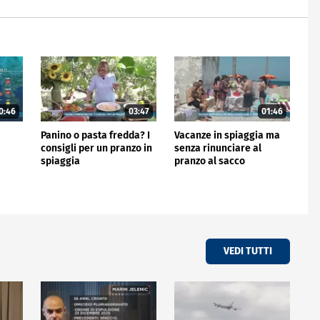
0:46
03:47
01:46
Panino o pasta fredda? I
Vacanze in spiaggia ma
consigli per un pranzo in
senza rinunciare al
spiaggia
pranzo al sacco
VEDI TUTTI