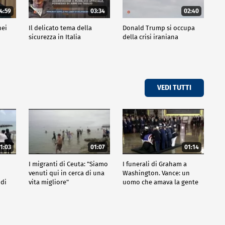
4:59
03:34
02:40
nei
Il delicato tema della
Donald Trump si occupa
sicurezza in Italia
della crisi iraniana
VEDI TUTTI
1:03
01:07
01:14
I migranti di Ceuta: "Siamo
I funerali di Graham a
venuti qui in cerca di una
Washington. Vance: un
 di
vita migliore"
uomo che amava la gente