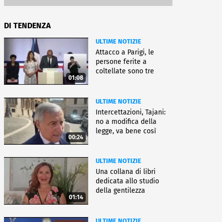
DI TENDENZA
ULTIME NOTIZIE
Attacco a Parigi, le
persone ferite a
coltellate sono tre
01:08
donne
ULTIME NOTIZIE
Intercettazioni, Tajani:
no a modifica della
legge, va bene così
00:24
ULTIME NOTIZIE
Una collana di libri
dedicata allo studio
della gentilezza
01:14
ULTIME NOTIZIE