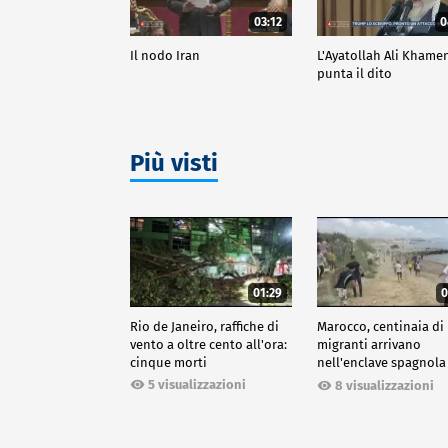
03:12
0
Il nodo Iran
L'Ayatollah Ali Khame
punta il dito
Più visti
01:29
0
Rio de Janeiro, raffiche di
Marocco, centinaia di
vento a oltre cento all'ora:
migranti arrivano
cinque morti
nell'enclave spagnola
Ceuta
5 visualizzazioni
8 visualizzazioni