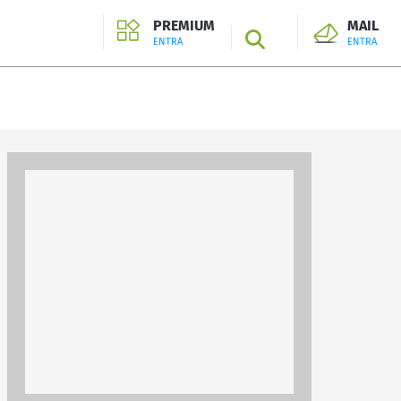
PREMIUM
MAIL
SEARCH
ENTRA
ENTRA
ENTRA