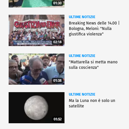
01:30
ULTIME NOTIZIE
Breaking News delle 14.00 |
Bologna, Meloni: "Nulla
giustifica violenza"
02:18
ULTIME NOTIZIE
"Mattarella si metta mano
sulla coscienza"
01:38
ULTIME NOTIZIE
Ma la Luna non è solo un
satellite
01:52