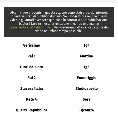
Alcuni video presenti in questa sezione sono stati presi da internet,
quindi valutati di pubblico dominio. Se i soggetti presenti in questi
video o gli autori avessero qualcosa in contrario alla pubblicazione,
basterà fare richiesta di rimozione inviando una mail a:
team_verticali@italiaonline.it
. Provvederemo alla cancellazione del
video nel minor tempo possibile.
Verissimo
Tg4
Rai 1
Mattina
Fuori dal Coro
Tg5
Rai 2
Pomeriggio
Stasera Italia
Studioaperto
Rete 4
Sera
Quarta Repubblica
Tgcom24