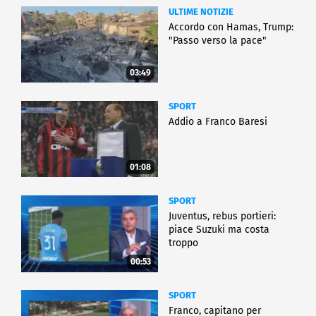
ULTIME NOTIZIE
Accordo con Hamas, Trump:
"Passo verso la pace"
03:49
SPORT
Addio a Franco Baresi
01:08
SPORT
Juventus, rebus portieri:
piace Suzuki ma costa
troppo
00:53
SPORT
Franco, capitano per