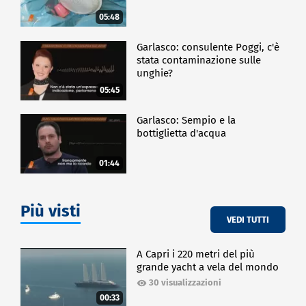
05:48
Garlasco: consulente Poggi, c'è
stata contaminazione sulle
unghie?
05:45
Garlasco: Sempio e la
bottiglietta d'acqua
01:44
Più visti
VEDI TUTTI
A Capri i 220 metri del più
grande yacht a vela del mondo
30 visualizzazioni
00:33