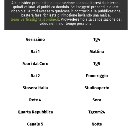
Alcuni video presenti in questa sezione sono stati presi da internet,
quindi valutati di pubblico dominio. Se i soggetti presenti in questi
video o gli autori avessero qualcosa in contrario alla pubblicazione,
basterà fare richiesta di rimozione inviando una mail a:
team_verticali@italiaonline.it
. Provvederemo alla cancellazione del
video nel minor tempo possibile.
Verissimo
Tg4
Rai 1
Mattina
Fuori dal Coro
Tg5
Rai 2
Pomeriggio
Stasera Italia
Studioaperto
Rete 4
Sera
Quarta Repubblica
Tgcom24
Canale 5
Notte