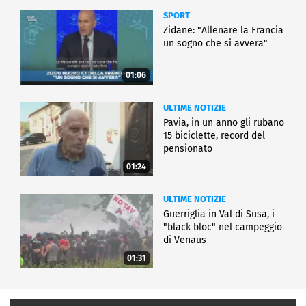
SPORT
Zidane: "Allenare la Francia
un sogno che si avvera"
01:06
ULTIME NOTIZIE
Pavia, in un anno gli rubano
15 biciclette, record del
pensionato
01:24
ULTIME NOTIZIE
Guerriglia in Val di Susa, i
"black bloc" nel campeggio
di Venaus
01:31