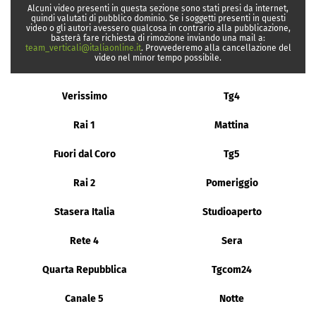
Alcuni video presenti in questa sezione sono stati presi da internet,
quindi valutati di pubblico dominio. Se i soggetti presenti in questi
video o gli autori avessero qualcosa in contrario alla pubblicazione,
basterà fare richiesta di rimozione inviando una mail a:
team_verticali@italiaonline.it
. Provvederemo alla cancellazione del
video nel minor tempo possibile.
Verissimo
Tg4
Rai 1
Mattina
Fuori dal Coro
Tg5
Rai 2
Pomeriggio
Stasera Italia
Studioaperto
Rete 4
Sera
Quarta Repubblica
Tgcom24
Canale 5
Notte