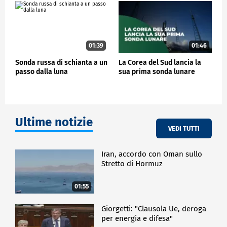
modo ha catturato circa 600 immagini". "Saranno
molto importanti per la comunità scientifica per
elaborare quello che è capitato e analizzare i detriti
che si sono alzati nel momento in cui c'è stato lo
scontro".
01:39
01:46
Sonda russa di schianta a un
La Corea del Sud lancia la
passo dalla luna
sua prima sonda lunare
Ultime notizie
VEDI TUTTI
Iran, accordo con Oman sullo
Stretto di Hormuz
01:55
Giorgetti: "Clausola Ue, deroga
per energia e difesa"