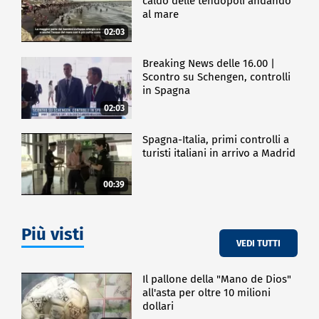
caldo delle tendopoli andando
al mare
02:03
Breaking News delle 16.00 |
Scontro su Schengen, controlli
in Spagna
02:03
Spagna-Italia, primi controlli a
turisti italiani in arrivo a Madrid
00:39
Più visti
VEDI TUTTI
Il pallone della "Mano de Dios"
all'asta per oltre 10 milioni
dollari