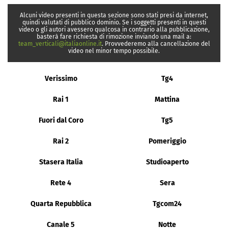
Alcuni video presenti in questa sezione sono stati presi da internet,
quindi valutati di pubblico dominio. Se i soggetti presenti in questi
video o gli autori avessero qualcosa in contrario alla pubblicazione,
basterà fare richiesta di rimozione inviando una mail a:
team_verticali@italiaonline.it
. Provvederemo alla cancellazione del
video nel minor tempo possibile.
Verissimo
Tg4
Rai 1
Mattina
Fuori dal Coro
Tg5
Rai 2
Pomeriggio
Stasera Italia
Studioaperto
Rete 4
Sera
Quarta Repubblica
Tgcom24
Canale 5
Notte