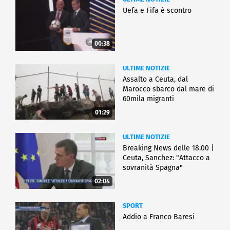
Uefa e Fifa è scontro
00:38
ULTIME NOTIZIE
Assalto a Ceuta, dal
Marocco sbarco dal mare di
60mila migranti
01:29
ULTIME NOTIZIE
Breaking News delle 18.00 |
Ceuta, Sanchez: "Attacco a
sovranità Spagna"
02:04
SPORT
Addio a Franco Baresi