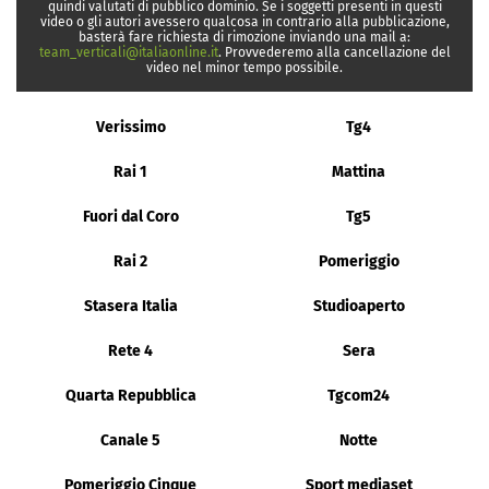
quindi valutati di pubblico dominio. Se i soggetti presenti in questi
video o gli autori avessero qualcosa in contrario alla pubblicazione,
basterà fare richiesta di rimozione inviando una mail a:
team_verticali@italiaonline.it
. Provvederemo alla cancellazione del
video nel minor tempo possibile.
Verissimo
Tg4
Rai 1
Mattina
Fuori dal Coro
Tg5
Rai 2
Pomeriggio
Stasera Italia
Studioaperto
Rete 4
Sera
Quarta Repubblica
Tgcom24
Canale 5
Notte
Pomeriggio Cinque
Sport mediaset