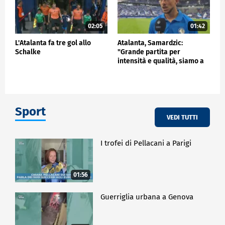
02:05
01:42
L'Atalanta fa tre gol allo
Atalanta, Samardzic:
Schalke
"Grande partita per
intensità e qualità, siamo a
buon punto"
Sport
VEDI TUTTI
I trofei di Pellacani a Parigi
01:56
Guerriglia urbana a Genova