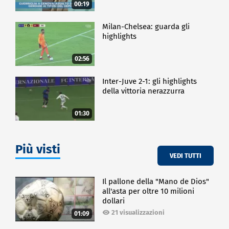
00:19
Milan-Chelsea: guarda gli
highlights
02:56
Inter-Juve 2-1: gli highlights
della vittoria nerazzurra
01:30
Più visti
VEDI TUTTI
Il pallone della "Mano de Dios"
all'asta per oltre 10 milioni
dollari
21 visualizzazioni
01:09