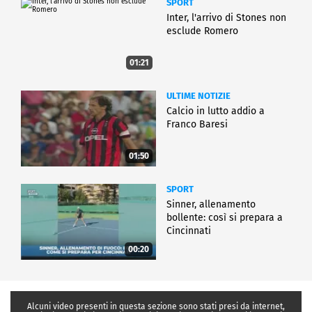
SPORT
Inter, l'arrivo di Stones non
esclude Romero
01:21
ULTIME NOTIZIE
Calcio in lutto addio a
Franco Baresi
01:50
SPORT
Sinner, allenamento
bollente: così si prepara a
Cincinnati
00:20
Alcuni video presenti in questa sezione sono stati presi da internet,