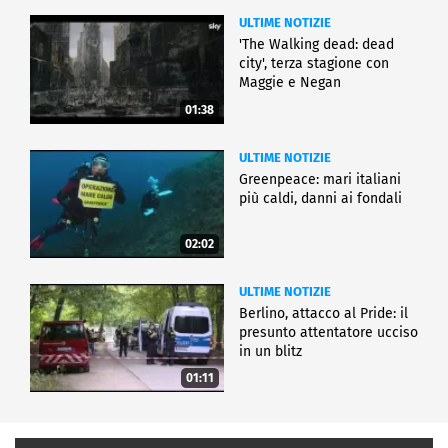
ULTIME NOTIZIE
'The Walking dead: dead
city', terza stagione con
Maggie e Negan
01:38
ULTIME NOTIZIE
Greenpeace: mari italiani
più caldi, danni ai fondali
02:02
ULTIME NOTIZIE
Berlino, attacco al Pride: il
presunto attentatore ucciso
in un blitz
01:11