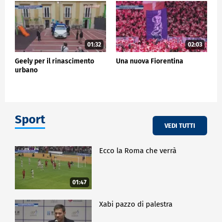
01:32
02:03
Geely per il rinascimento
Una nuova Fiorentina
urbano
Sport
VEDI TUTTI
Ecco la Roma che verrà
01:47
Xabi pazzo di palestra