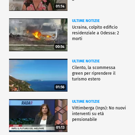
01:14
ULTIME NOTIZIE
Ucraina, colpito edificio
residenziale a Odessa: 2
morti
00:54
ULTIME NOTIZIE
Cilento, la scommessa
green per riprendere il
turismo estero
01:56
ULTIME NOTIZIE
Vittimberga (Inps): No nuovi
interventi su età
pensionabile
01:13