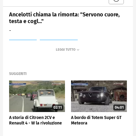
Ancelotti chiama la rimonta: "Servono cuore,
testa e cogl..."
-
MEDIASET
SPORTMEDIASET
SUGGERITI
02:11
04:01
A storia di Citroen 2CV e
A bordo di Totem Super GT
Renault 4 - W la rivoluzione
Meteora