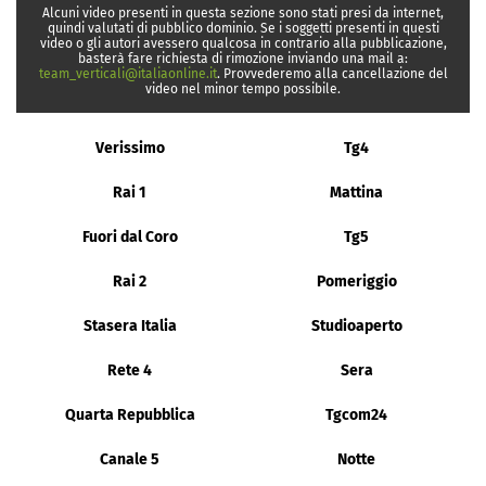
Alcuni video presenti in questa sezione sono stati presi da internet,
quindi valutati di pubblico dominio. Se i soggetti presenti in questi
video o gli autori avessero qualcosa in contrario alla pubblicazione,
basterà fare richiesta di rimozione inviando una mail a:
team_verticali@italiaonline.it
. Provvederemo alla cancellazione del
video nel minor tempo possibile.
Verissimo
Tg4
Rai 1
Mattina
Fuori dal Coro
Tg5
Rai 2
Pomeriggio
Stasera Italia
Studioaperto
Rete 4
Sera
Quarta Repubblica
Tgcom24
Canale 5
Notte