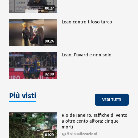
00:27
Leao contro tifoso turco
00:24
Leao, Pavard e non solo
02:00
Più visti
VEDI TUTTI
Rio de Janeiro, raffiche di vento
a oltre cento all'ora: cinque
morti
5 visualizzazioni
01:29