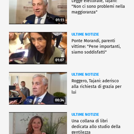
Legge elettorale, Tajani:
"Non ci sono problemi nella
maggioranza"
01:11
ULTIME NOTIZIE
Ponte Morandi, parenti
vittime: "Pene importanti,
siamo soddisfatti"
01:07
ULTIME NOTIZIE
Roggero, Tajani: aderisco
alla richiesta di grazia per
lui
00:34
ULTIME NOTIZIE
Una collana di libri
dedicata allo studio della
gentilezza