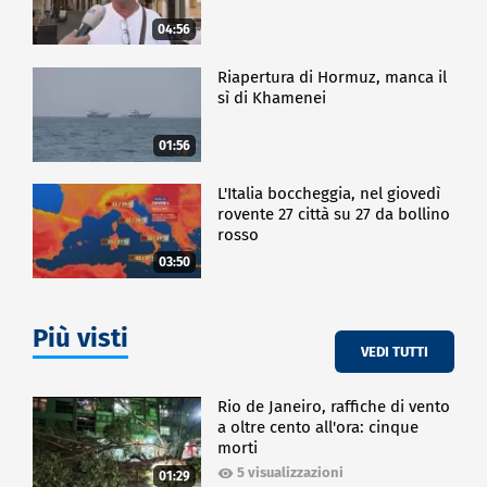
04:56
Riapertura di Hormuz, manca il
sì di Khamenei
01:56
L'Italia boccheggia, nel giovedì
rovente 27 città su 27 da bollino
rosso
03:50
Più visti
VEDI TUTTI
Rio de Janeiro, raffiche di vento
a oltre cento all'ora: cinque
morti
5 visualizzazioni
01:29