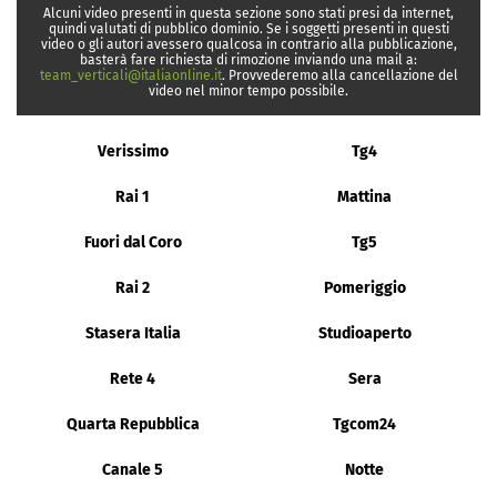
Alcuni video presenti in questa sezione sono stati presi da internet,
quindi valutati di pubblico dominio. Se i soggetti presenti in questi
video o gli autori avessero qualcosa in contrario alla pubblicazione,
basterà fare richiesta di rimozione inviando una mail a:
team_verticali@italiaonline.it
. Provvederemo alla cancellazione del
video nel minor tempo possibile.
Verissimo
Tg4
Rai 1
Mattina
Fuori dal Coro
Tg5
Rai 2
Pomeriggio
Stasera Italia
Studioaperto
Rete 4
Sera
Quarta Repubblica
Tgcom24
Canale 5
Notte