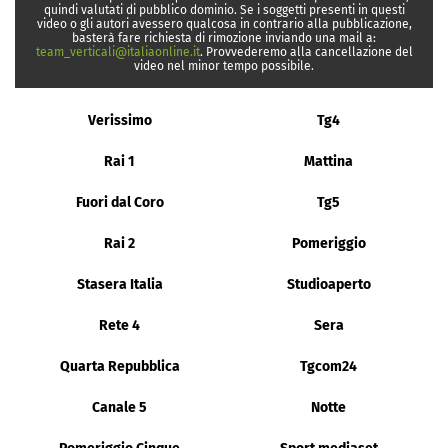
quindi valutati di pubblico dominio. Se i soggetti presenti in questi
video o gli autori avessero qualcosa in contrario alla pubblicazione,
basterà fare richiesta di rimozione inviando una mail a:
team_verticali@italiaonline.it
. Provvederemo alla cancellazione del
video nel minor tempo possibile.
Verissimo
Tg4
Rai 1
Mattina
Fuori dal Coro
Tg5
Rai 2
Pomeriggio
Stasera Italia
Studioaperto
Rete 4
Sera
Quarta Repubblica
Tgcom24
Canale 5
Notte