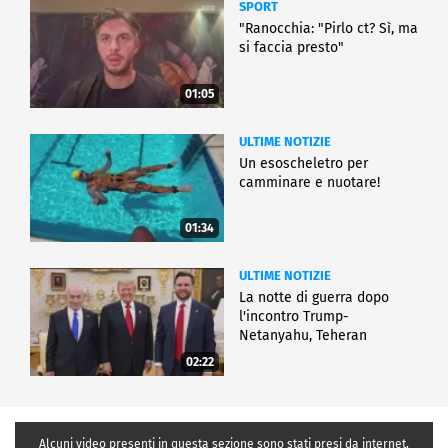
SPORT
"Ranocchia: "Pirlo ct? Sì, ma
si faccia presto"
01:05
ULTIME NOTIZIE
Un esoscheletro per
camminare e nuotare!
01:34
ULTIME NOTIZIE
La notte di guerra dopo
l'incontro Trump-
Netanyahu, Teheran
all'attacco
02:22
Alcuni video presenti in questa sezione sono stati presi da internet,