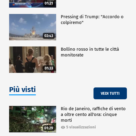
01:21
Pressing di Trump: "Accordo o
colpiremo"
02:43
Bollino rosso in tutte le città
monitorate
01:33
Più visti
VEDI TUTTI
Rio de Janeiro, raffiche di vento
a oltre cento all'ora: cinque
morti
5 visualizzazioni
01:29