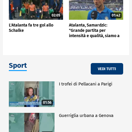
02:05
01:42
L'Atalanta fa tre gol allo
Atalanta, Samardzic:
Schalke
"Grande partita per
intensità e qualità, siamo a
buon punto"
Sport
VEDI TUTTI
I trofei di Pellacani a Parigi
01:56
Guerriglia urbana a Genova