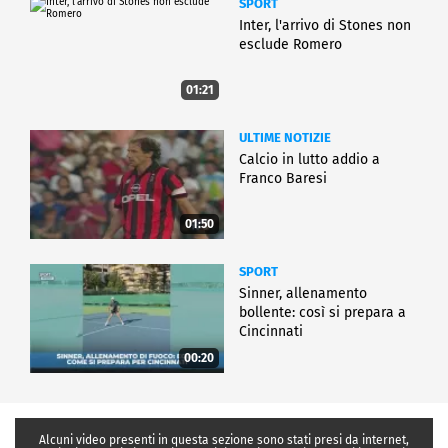
SPORT
Inter, l'arrivo di Stones non
esclude Romero
01:21
ULTIME NOTIZIE
Calcio in lutto addio a
Franco Baresi
01:50
SPORT
Sinner, allenamento
bollente: così si prepara a
Cincinnati
00:20
Alcuni video presenti in questa sezione sono stati presi da internet,