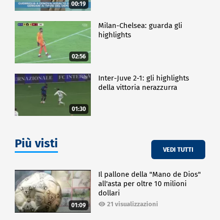
00:19
Milan-Chelsea: guarda gli
highlights
02:56
Inter-Juve 2-1: gli highlights
della vittoria nerazzurra
01:30
Più visti
VEDI TUTTI
Il pallone della "Mano de Dios"
all'asta per oltre 10 milioni
dollari
21 visualizzazioni
01:09