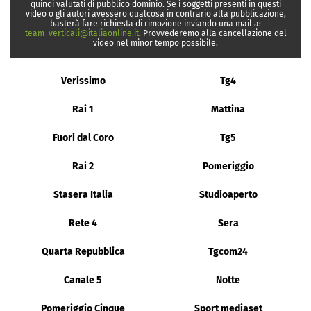
quindi valutati di pubblico dominio. Se i soggetti presenti in questi
video o gli autori avessero qualcosa in contrario alla pubblicazione,
basterà fare richiesta di rimozione inviando una mail a:
team_verticali@italiaonline.it
. Provvederemo alla cancellazione del
video nel minor tempo possibile.
Verissimo
Tg4
Rai 1
Mattina
Fuori dal Coro
Tg5
Rai 2
Pomeriggio
Stasera Italia
Studioaperto
Rete 4
Sera
Quarta Repubblica
Tgcom24
Canale 5
Notte
Pomeriggio Cinque
Sport mediaset