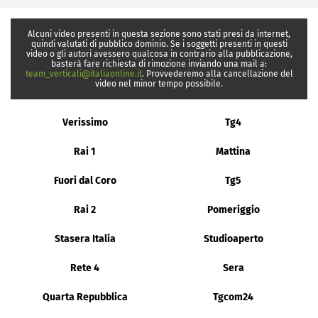
Alcuni video presenti in questa sezione sono stati presi da internet,
quindi valutati di pubblico dominio. Se i soggetti presenti in questi
video o gli autori avessero qualcosa in contrario alla pubblicazione,
basterà fare richiesta di rimozione inviando una mail a:
team_verticali@italiaonline.it
. Provvederemo alla cancellazione del
video nel minor tempo possibile.
Verissimo
Tg4
Rai 1
Mattina
Fuori dal Coro
Tg5
Rai 2
Pomeriggio
Stasera Italia
Studioaperto
Rete 4
Sera
Quarta Repubblica
Tgcom24