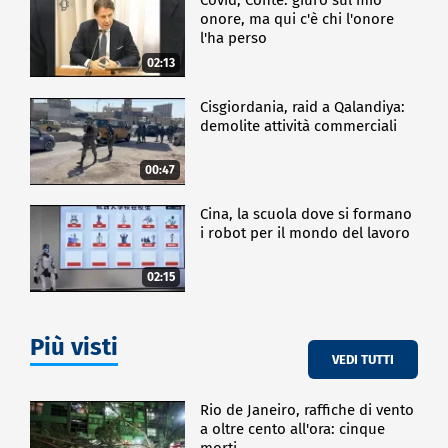
Un'opportunità unica di scambio di visioni e best
onore, ma qui c'è chi l'onore
practice sulle traiettorie della sostenibilità per la
l'ha perso
società e i modelli di business, in un confronto dal
02:13
respiro globale e poliedrico, che vede la
partecipazione di personalità di rilievo
Cisgiordania, raid a Qalandiya:
internazionale.
demolite attività commerciali
CRONACA
00:47
Cina, la scuola dove si formano
i robot per il mondo del lavoro
02:15
Più visti
VEDI TUTTI
Rio de Janeiro, raffiche di vento
a oltre cento all'ora: cinque