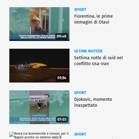
SPORT
Fiorentina, le prime
immagini di Olaui
00:48
ULTIME NOTIZIE
Settima notte di raid nel
conflitto Usa-Iran
01:54
SPORT
Djokovic, momento
inaspettato
01:03
SPORT