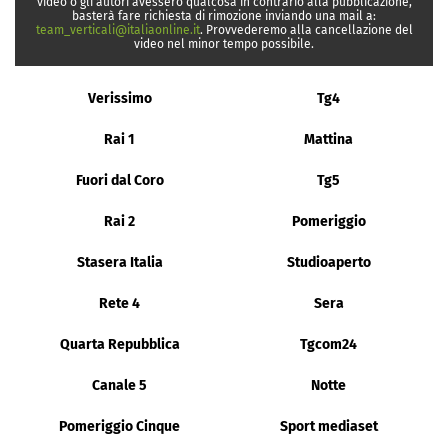
video o gli autori avessero qualcosa in contrario alla pubblicazione,
basterà fare richiesta di rimozione inviando una mail a:
team_verticali@italiaonline.it
. Provvederemo alla cancellazione del
video nel minor tempo possibile.
Verissimo
Tg4
Rai 1
Mattina
Fuori dal Coro
Tg5
Rai 2
Pomeriggio
Stasera Italia
Studioaperto
Rete 4
Sera
Quarta Repubblica
Tgcom24
Canale 5
Notte
Pomeriggio Cinque
Sport mediaset