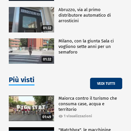
Abruzzo, via al primo
distributore automatico di
arrosticini
01:32
Milano, con la giunta Sala ci
vogliono sette anni per un
semaforo
01:32
Più visti
VEDI TUTTI
Maiorca contro il turismo che
consuma case, acqua e
territorio
1 visualizzazioni
01:49
"Matchbox", le macchinine