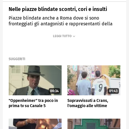
Nelle piazze blindate scontri, cori e insulti
Piazze blindate anche a Roma dove si sono
fronteggiati gli antagonisti e rappresentanti della
comunità ebraica.
MEDIASET
TG5
SUGGERITI
00:34
01:43
"Oppenheimer" tra poco in
Sopravvissuti a Crans,
prima tv su Canale 5
l'omaggio alle vittime