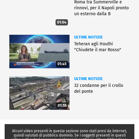
Roma tra Summerville e
rinnovi, per il Napoli pronto
un esterno dalla B
01:04
ULTIME NOTIZIE
Teheran agli Houthi
"Chiudete il mar Rosso"
01:45
ULTIME NOTIZIE
32 condanne per il crollo
del ponte
01:55
Alcuni video presenti in questa sezione sono stati presi da internet,
quindi valutati di pubblico dominio. Se i soggetti presenti in questi