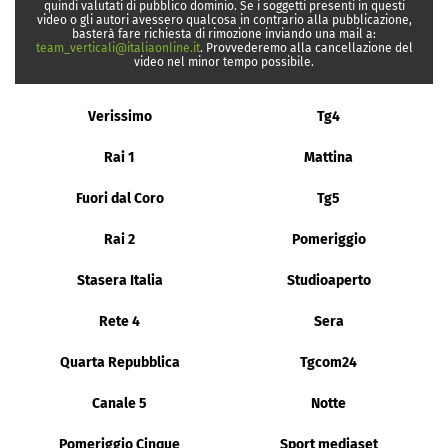
quindi valutati di pubblico dominio. Se i soggetti presenti in questi
video o gli autori avessero qualcosa in contrario alla pubblicazione,
basterà fare richiesta di rimozione inviando una mail a:
team_verticali@italiaonline.it
. Provvederemo alla cancellazione del
video nel minor tempo possibile.
Verissimo
Tg4
Rai 1
Mattina
Fuori dal Coro
Tg5
Rai 2
Pomeriggio
Stasera Italia
Studioaperto
Rete 4
Sera
Quarta Repubblica
Tgcom24
Canale 5
Notte
Pomeriggio Cinque
Sport mediaset