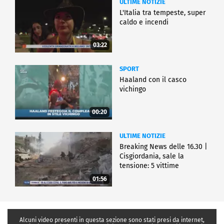
ULTIME NOTIZIE
L'Italia tra tempeste, super
caldo e incendi
03:22
SPORT
Haaland con il casco
vichingo
00:20
ULTIME NOTIZIE
Breaking News delle 16.30 |
Cisgiordania, sale la
tensione: 5 vittime
01:56
Alcuni video presenti in questa sezione sono stati presi da internet,