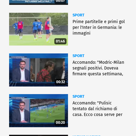
00:07
SPORT
Prime partitelle e primi gol
per l'Inter in Germania: le
immagini
01:46
SPORT
Accomando: "Modric-Milan
segnali positivi. Doveva
firmare questa settimana,
ma..."
00:32
SPORT
Accomando: "Pulisic
tentato dal richiamo di
casa. Ecco cosa serve per
partire"
00:20