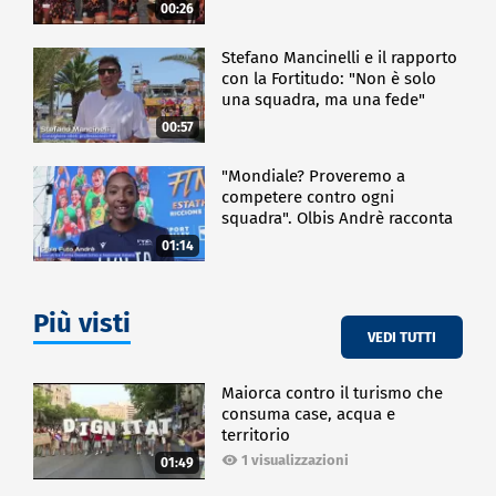
00:26
Stefano Mancinelli e il rapporto
con la Fortitudo: "Non è solo
una squadra, ma una fede"
00:57
"Mondiale? Proveremo a
competere contro ogni
squadra". Olbis Andrè racconta
il percorso di avvicinamento ai
01:14
prossimi mondiali in Germania.
Più visti
VEDI TUTTI
Maiorca contro il turismo che
consuma case, acqua e
territorio
1 visualizzazioni
01:49