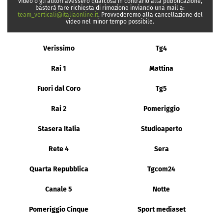
video o gli autori avessero qualcosa in contrario alla pubblicazione,
basterà fare richiesta di rimozione inviando una mail a:
team_verticali@italiaonline.it
. Provvederemo alla cancellazione del
video nel minor tempo possibile.
Verissimo
Tg4
Rai 1
Mattina
Fuori dal Coro
Tg5
Rai 2
Pomeriggio
Stasera Italia
Studioaperto
Rete 4
Sera
Quarta Repubblica
Tgcom24
Canale 5
Notte
Pomeriggio Cinque
Sport mediaset