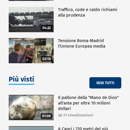
Traffico, code e caldo richiami
alla prudenza
04:32
Tensione Roma-Madrid
l'Unione Europea media
02:16
Più visti
VEDI TUTTI
Il pallone della "Mano de Dios"
all'asta per oltre 10 milioni
dollari
21 visualizzazioni
01:09
A Capri i 220 metri del più