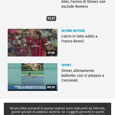
Inter, l'arrivo di Stones non
esclude Romero
01:21
ULTIME NOTIZIE
Calcio in lutto addio a
Franco Baresi
01:50
SPORT
Sinner, allenamento
bollente: così si prepara a
Cincinnati
00:20
Alcuni video presenti in questa sezione sono stati presi da internet,
quindi valutati di pubblico dominio. Se i soggetti presenti in questi