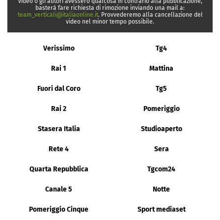
video o gli autori avessero qualcosa in contrario alla pubblicazione,
basterà fare richiesta di rimozione inviando una mail a:
team_verticali@italiaonline.it
. Provvederemo alla cancellazione del
video nel minor tempo possibile.
Verissimo
Tg4
Rai 1
Mattina
Fuori dal Coro
Tg5
Rai 2
Pomeriggio
Stasera Italia
Studioaperto
Rete 4
Sera
Quarta Repubblica
Tgcom24
Canale 5
Notte
Pomeriggio Cinque
Sport mediaset