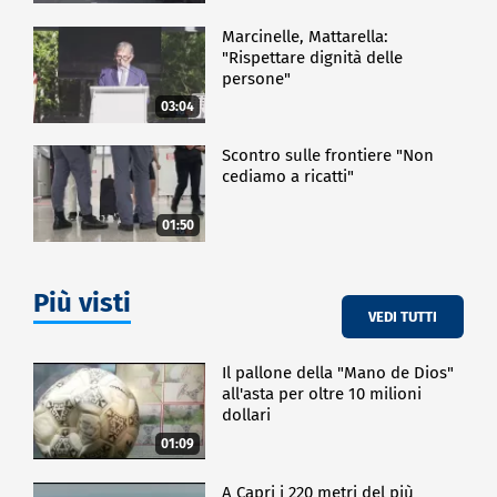
Marcinelle, Mattarella:
"Rispettare dignità delle
persone"
03:04
Scontro sulle frontiere "Non
cediamo a ricatti"
01:50
Più visti
VEDI TUTTI
Il pallone della "Mano de Dios"
all'asta per oltre 10 milioni
dollari
01:09
A Capri i 220 metri del più