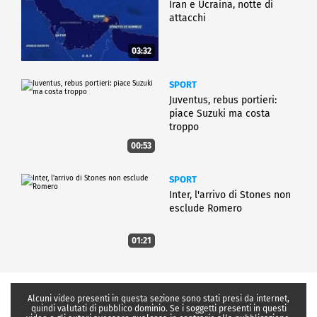
Iran e Ucraina, notte di
attacchi
03:32
SPORT
Juventus, rebus portieri:
piace Suzuki ma costa
troppo
00:53
SPORT
Inter, l'arrivo di Stones non
esclude Romero
01:21
Alcuni video presenti in questa sezione sono stati presi da internet,
quindi valutati di pubblico dominio. Se i soggetti presenti in questi