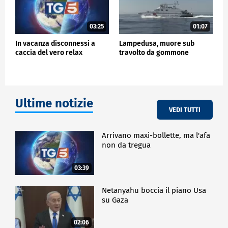
03:25
01:07
In vacanza disconnessi a
Lampedusa, muore sub
caccia del vero relax
travolto da gommone
Ultime notizie
VEDI TUTTI
Arrivano maxi-bollette, ma l'afa
non da tregua
03:39
Netanyahu boccia il piano Usa
su Gaza
02:06