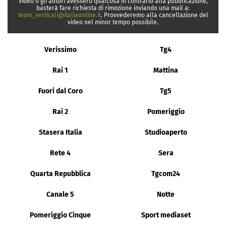
video o gli autori avessero qualcosa in contrario alla pubblicazione,
basterà fare richiesta di rimozione inviando una mail a:
team_verticali@italiaonline.it
. Provvederemo alla cancellazione del
video nel minor tempo possibile.
Verissimo
Tg4
Rai 1
Mattina
Fuori dal Coro
Tg5
Rai 2
Pomeriggio
Stasera Italia
Studioaperto
Rete 4
Sera
Quarta Repubblica
Tgcom24
Canale 5
Notte
Pomeriggio Cinque
Sport mediaset