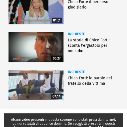
Chico Forti: il percorso
giudiziario
01:51
INCHIESTE
La storia di Chico Forti:
sconta l'ergastolo per
omicidio
05:27
INCHIESTE
Chico Forti: le parole del
fratello della vittima
07:14
Alcuni video presenti in questa sezione sono stati presi da internet,
quindi valutati di pubblico dominio. Se i soggetti presenti in questi