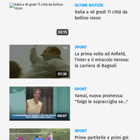
ULTIME NOTIZIE
Italia a 40 gradi 11 città da
bollino rosso
02:15
SPORT
La prima volta ad Anfield,
l'Inter e il miracolo Verona:
la carriera di Bagnoli
01:36
SPORT
Yamal, nuova promessa:
"Tolgo le sopracciglia se…"
00:07
SPORT
Prime partitelle e primi gol