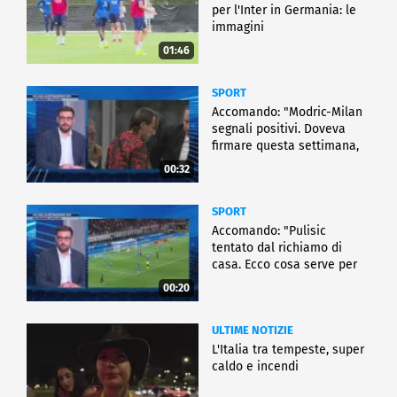
per l'Inter in Germania: le
immagini
01:46
SPORT
Accomando: "Modric-Milan
segnali positivi. Doveva
firmare questa settimana,
ma..."
00:32
SPORT
Accomando: "Pulisic
tentato dal richiamo di
casa. Ecco cosa serve per
partire"
00:20
ULTIME NOTIZIE
L'Italia tra tempeste, super
caldo e incendi