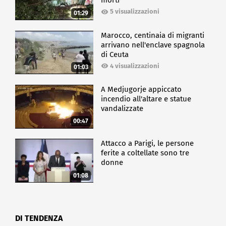
morti
Veneto diretta dal Maestro Pasquale Corrado con la
partecipazione del Coro Città di Piazzola sul Brenta,
5 visualizzazioni
01:29
la scenografia è a cura di Hugo Gargiulo, assistito da
Matteo Verlicchi, mentre i costumi sono di Giovanna
Marocco, centinaia di migranti
Buzzi.
arrivano nell'enclave spagnola
di Ceuta
4 visualizzazioni
SPETTACOLO
01:03
A Medjugorje appiccato
incendio all'altare e statue
vandalizzate
00:47
Attacco a Parigi, le persone
ferite a coltellate sono tre
donne
01:08
DI TENDENZA