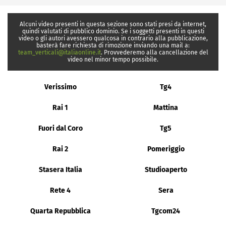
Alcuni video presenti in questa sezione sono stati presi da internet,
quindi valutati di pubblico dominio. Se i soggetti presenti in questi
video o gli autori avessero qualcosa in contrario alla pubblicazione,
basterà fare richiesta di rimozione inviando una mail a:
team_verticali@italiaonline.it
. Provvederemo alla cancellazione del
video nel minor tempo possibile.
Verissimo
Tg4
Rai 1
Mattina
Fuori dal Coro
Tg5
Rai 2
Pomeriggio
Stasera Italia
Studioaperto
Rete 4
Sera
Quarta Repubblica
Tgcom24