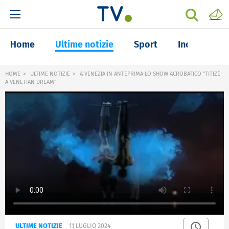
Home
Ultime notizie
Sport
Inchieste
HOME
ULTIME NOTIZIE
A VENEZIA IN ANTEPRIMA LO SHOW ACROBATICO "TITIZÉ
A VENETIAN DREAM"
ULTIME NOTIZIE
11 LUGLIO 2024