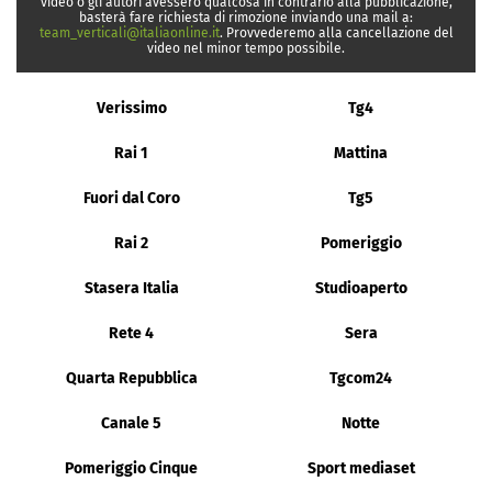
video o gli autori avessero qualcosa in contrario alla pubblicazione,
basterà fare richiesta di rimozione inviando una mail a:
team_verticali@italiaonline.it
. Provvederemo alla cancellazione del
video nel minor tempo possibile.
Verissimo
Tg4
Rai 1
Mattina
Fuori dal Coro
Tg5
Rai 2
Pomeriggio
Stasera Italia
Studioaperto
Rete 4
Sera
Quarta Repubblica
Tgcom24
Canale 5
Notte
Pomeriggio Cinque
Sport mediaset