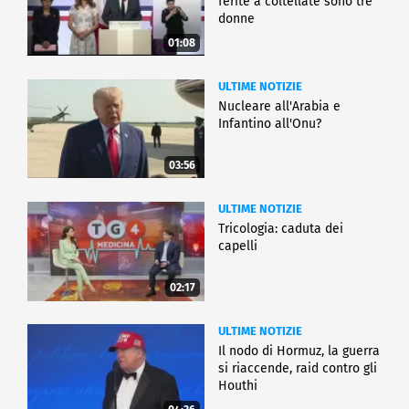
ferite a coltellate sono tre
donne
01:08
ULTIME NOTIZIE
Nucleare all'Arabia e
Infantino all'Onu?
03:56
ULTIME NOTIZIE
Tricologia: caduta dei
capelli
02:17
ULTIME NOTIZIE
Il nodo di Hormuz, la guerra
si riaccende, raid contro gli
Houthi