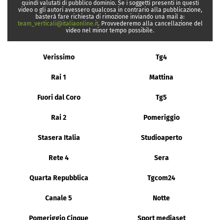
quindi valutati di pubblico dominio. Se i soggetti presenti in questi
video o gli autori avessero qualcosa in contrario alla pubblicazione,
basterà fare richiesta di rimozione inviando una mail a:
team_verticali@italiaonline.it
. Provvederemo alla cancellazione del
video nel minor tempo possibile.
Verissimo
Tg4
Rai 1
Mattina
Fuori dal Coro
Tg5
Rai 2
Pomeriggio
Stasera Italia
Studioaperto
Rete 4
Sera
Quarta Repubblica
Tgcom24
Canale 5
Notte
Pomeriggio Cinque
Sport mediaset