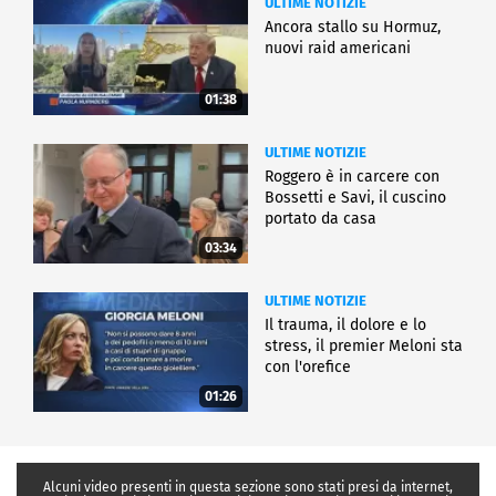
ULTIME NOTIZIE
Ancora stallo su Hormuz,
nuovi raid americani
01:38
ULTIME NOTIZIE
Roggero è in carcere con
Bossetti e Savi, il cuscino
portato da casa
03:34
ULTIME NOTIZIE
Il trauma, il dolore e lo
stress, il premier Meloni sta
con l'orefice
01:26
Alcuni video presenti in questa sezione sono stati presi da internet,