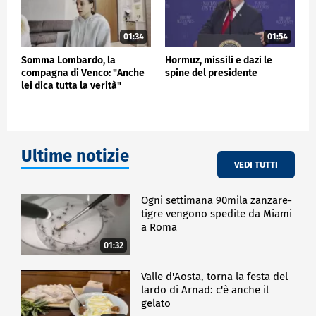
01:34
01:54
Somma Lombardo, la
Hormuz, missili e dazi le
compagna di Venco: "Anche
spine del presidente
lei dica tutta la verità"
Ultime notizie
VEDI TUTTI
Ogni settimana 90mila zanzare-
tigre vengono spedite da Miami
a Roma
01:32
Valle d'Aosta, torna la festa del
lardo di Arnad: c'è anche il
gelato