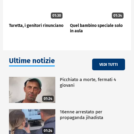
01:30
01:34
Turetta, i genitori rinunciano
Quel bambino speciale solo
in aula
Ultime notizie
VEDI TUTTI
Picchiato a morte, fermati 4
giovani
01:24
16enne arrestato per
propaganda jihadista
01:24