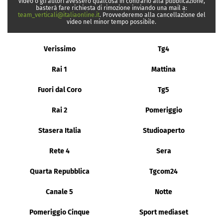
video o gli autori avessero qualcosa in contrario alla pubblicazione,
basterà fare richiesta di rimozione inviando una mail a:
team_verticali@italiaonline.it
. Provvederemo alla cancellazione del
video nel minor tempo possibile.
Verissimo
Tg4
Rai 1
Mattina
Fuori dal Coro
Tg5
Rai 2
Pomeriggio
Stasera Italia
Studioaperto
Rete 4
Sera
Quarta Repubblica
Tgcom24
Canale 5
Notte
Pomeriggio Cinque
Sport mediaset