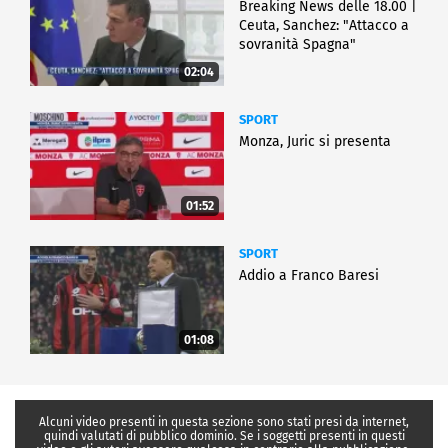
Breaking News delle 18.00 |
Ceuta, Sanchez: "Attacco a
sovranità Spagna"
02:04
SPORT
Monza, Juric si presenta
01:52
SPORT
Addio a Franco Baresi
01:08
Alcuni video presenti in questa sezione sono stati presi da internet,
quindi valutati di pubblico dominio. Se i soggetti presenti in questi