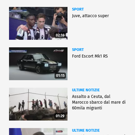
SPORT
Juve, attacco super
02:16
SPORT
Ford Escort Mk1 RS
01:15
ULTIME NOTIZIE
Assalto a Ceuta, dal
Marocco sbarco dal mare di
60mila migranti
01:29
ULTIME NOTIZIE