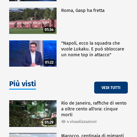
Roma, Gasp ha fretta
01:34
"Napoli, ecco la squadra che
vuole Lukaku. E può sbloccare
un nome top in attacco"
01:22
Più visti
VEDI TUTTI
Rio de Janeiro, raffiche di vento
a oltre cento all'ora: cinque
morti
4 visualizzazioni
01:29
Marocco, centinaia di migranti