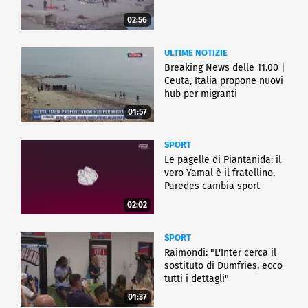
02:56
ULTIME NOTIZIE
Breaking News delle 11.00 |
Ceuta, Italia propone nuovi
hub per migranti
01:57
SPORT
Le pagelle di Piantanida: il
vero Yamal è il fratellino,
Paredes cambia sport
02:02
SPORT
Raimondi: "L'Inter cerca il
sostituto di Dumfries, ecco
tutti i dettagli"
01:37