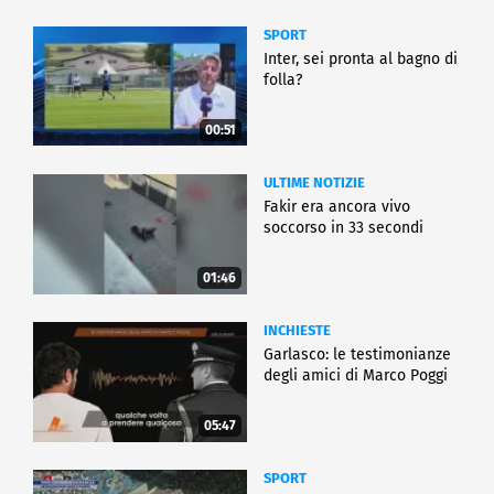
SPORT
Inter, sei pronta al bagno di
folla?
00:51
ULTIME NOTIZIE
Fakir era ancora vivo
soccorso in 33 secondi
01:46
INCHIESTE
Garlasco: le testimonianze
degli amici di Marco Poggi
05:47
SPORT