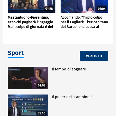
01:28
01:04
Mastantuono-Fiorentina,
Accomando: "Triplo colpo
ecco chi pagherà l'ingaggio.
per il Cagliari! E l'ex capitano
Ma il colpo di giornata è del
del Barcellona passa al
Frosinone"
Liverpool"
Sport
VEDI TUTTI
Il tempo di sognare
02:03
Il poker dei "campioni"
01:40