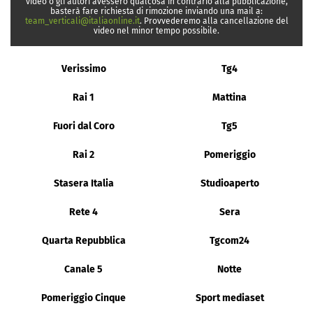
video o gli autori avessero qualcosa in contrario alla pubblicazione,
basterà fare richiesta di rimozione inviando una mail a:
team_verticali@italiaonline.it
. Provvederemo alla cancellazione del
video nel minor tempo possibile.
Verissimo
Tg4
Rai 1
Mattina
Fuori dal Coro
Tg5
Rai 2
Pomeriggio
Stasera Italia
Studioaperto
Rete 4
Sera
Quarta Repubblica
Tgcom24
Canale 5
Notte
Pomeriggio Cinque
Sport mediaset