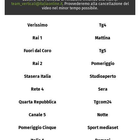
team_verticali@italiaonline.it
. Provvederemo alla cancellazione del
video nel minor tempo possibile.
Verissimo
Tg4
Rai 1
Mattina
Fuori dal Coro
Tg5
Rai 2
Pomeriggio
Stasera Italia
Studioaperto
Rete 4
Sera
Quarta Repubblica
Tgcom24
Canale 5
Notte
Pomeriggio Cinque
Sport mediaset