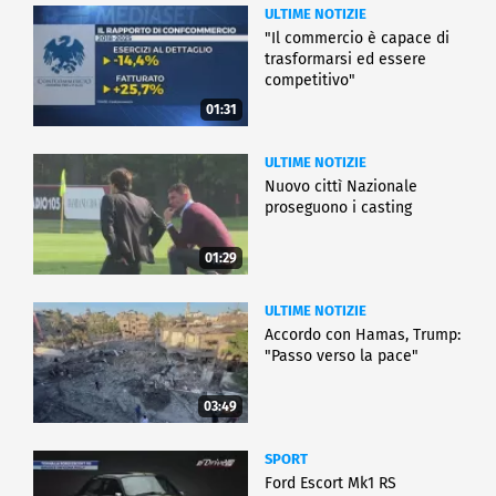
ULTIME NOTIZIE
"Il commercio è capace di
trasformarsi ed essere
competitivo"
01:31
ULTIME NOTIZIE
Nuovo cittì Nazionale
proseguono i casting
01:29
ULTIME NOTIZIE
Accordo con Hamas, Trump:
"Passo verso la pace"
03:49
SPORT
Ford Escort Mk1 RS