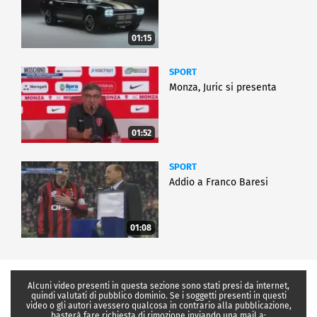
01:15
SPORT
Monza, Juric si presenta
01:52
SPORT
Addio a Franco Baresi
01:08
Alcuni video presenti in questa sezione sono stati presi da internet,
quindi valutati di pubblico dominio. Se i soggetti presenti in questi
video o gli autori avessero qualcosa in contrario alla pubblicazione,
basterà fare richiesta di rimozione inviando una mail a: