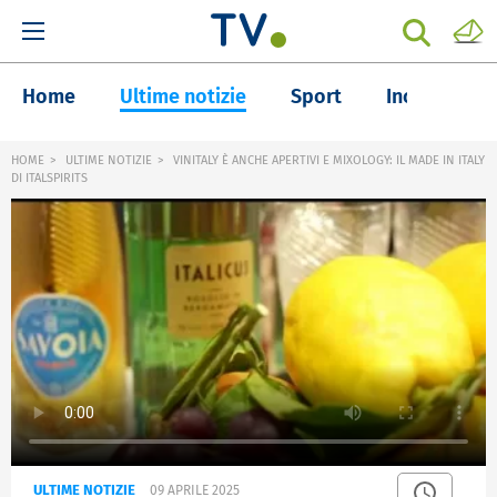
Home
Ultime notizie
Sport
Inchieste
HOME
ULTIME NOTIZIE
VINITALY È ANCHE APERTIVI E MIXOLOGY: IL MADE IN ITALY
DI ITALSPIRITS
ULTIME NOTIZIE
09 APRILE 2025