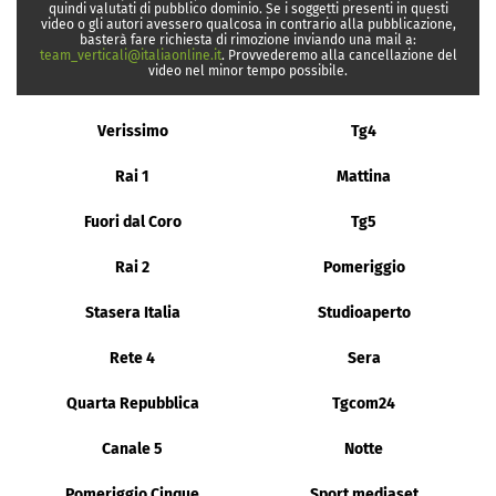
quindi valutati di pubblico dominio. Se i soggetti presenti in questi
video o gli autori avessero qualcosa in contrario alla pubblicazione,
basterà fare richiesta di rimozione inviando una mail a:
team_verticali@italiaonline.it
. Provvederemo alla cancellazione del
video nel minor tempo possibile.
Verissimo
Tg4
Rai 1
Mattina
Fuori dal Coro
Tg5
Rai 2
Pomeriggio
Stasera Italia
Studioaperto
Rete 4
Sera
Quarta Repubblica
Tgcom24
Canale 5
Notte
Pomeriggio Cinque
Sport mediaset