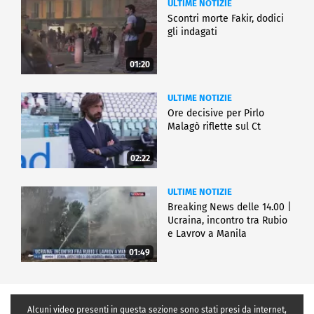
ULTIME NOTIZIE
Scontri morte Fakir, dodici
gli indagati
01:20
ULTIME NOTIZIE
Ore decisive per Pirlo
Malagò riflette sul Ct
02:22
ULTIME NOTIZIE
Breaking News delle 14.00 |
Ucraina, incontro tra Rubio
e Lavrov a Manila
01:49
Alcuni video presenti in questa sezione sono stati presi da internet,