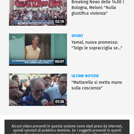
Breaking News delle 14.00 |
Bologna, Meloni: "Nulla
giustifica violenza"
02:18
SPORT
Yamal, nuova promessa:
"Tolgo le sopracciglia se…"
00:07
ULTIME NOTIZIE
"Mattarella si metta mano
sulla coscienza"
01:38
Alcuni video presenti in questa sezione sono stati presi da internet,
quindi valutati di pubblico dominio. Se i soggetti presenti in questi