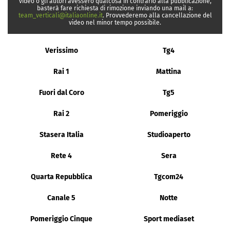
video o gli autori avessero qualcosa in contrario alla pubblicazione,
basterà fare richiesta di rimozione inviando una mail a:
team_verticali@italiaonline.it
. Provvederemo alla cancellazione del
video nel minor tempo possibile.
Verissimo
Tg4
Rai 1
Mattina
Fuori dal Coro
Tg5
Rai 2
Pomeriggio
Stasera Italia
Studioaperto
Rete 4
Sera
Quarta Repubblica
Tgcom24
Canale 5
Notte
Pomeriggio Cinque
Sport mediaset