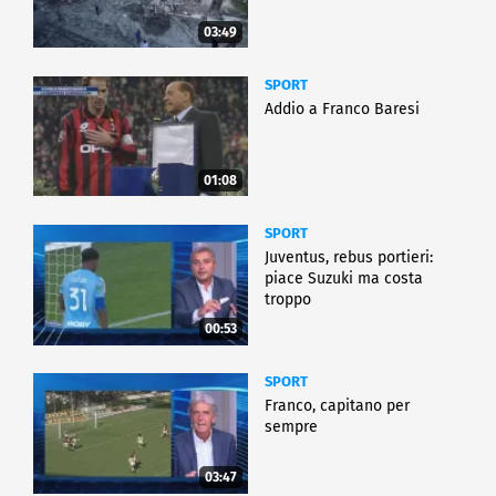
03:49
SPORT
Addio a Franco Baresi
01:08
SPORT
Juventus, rebus portieri:
piace Suzuki ma costa
troppo
00:53
SPORT
Franco, capitano per
sempre
03:47