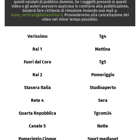
quindi valutati di pubblico dominio. Se i soggetti presenti in questi
video o gli autori avessero qualcosa in contrario alla pubblicazione,
basterà fare richiesta di rimozione inviando una mail a:
team_verticali@italiaonline.it
. Provvederemo alla cancellazione del
video nel minor tempo possibile.
Verissimo
Tg4
Rai 1
Mattina
Fuori dal Coro
Tg5
Rai 2
Pomeriggio
Stasera Italia
Studioaperto
Rete 4
Sera
Quarta Repubblica
Tgcom24
Canale 5
Notte
Pomeriggio Cinque
Sport mediaset