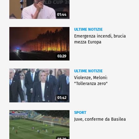
01:44
ULTIME NOTIZIE
Emergenza incendi, brucia
mezza Europa
03:29
ULTIME NOTIZIE
Violenze, Meloni:
"Tolleranza zero"
01:42
SPORT
Juve, conferme da Basilea