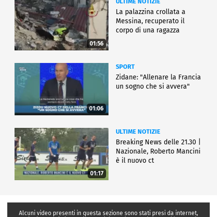
ULTIME NOTIZIE
La palazzina crollata a
Messina, recuperato il
corpo di una ragazza
01:56
SPORT
Zidane: "Allenare la Francia
un sogno che si avvera"
01:06
ULTIME NOTIZIE
Breaking News delle 21.30 |
Nazionale, Roberto Mancini
è il nuovo ct
01:17
Alcuni video presenti in questa sezione sono stati presi da internet,