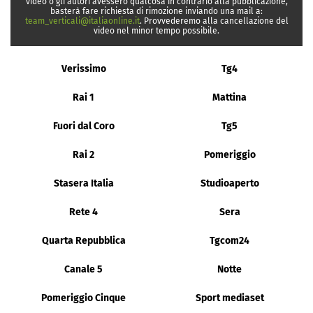
video o gli autori avessero qualcosa in contrario alla pubblicazione,
basterà fare richiesta di rimozione inviando una mail a:
team_verticali@italiaonline.it
. Provvederemo alla cancellazione del
video nel minor tempo possibile.
Verissimo
Tg4
Rai 1
Mattina
Fuori dal Coro
Tg5
Rai 2
Pomeriggio
Stasera Italia
Studioaperto
Rete 4
Sera
Quarta Repubblica
Tgcom24
Canale 5
Notte
Pomeriggio Cinque
Sport mediaset