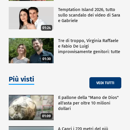
Temptation Island 2026, tutto
sullo scandalo dei video di Sara
e Gabriele
01:24
Tre di troppo, Virginia Raffaele
e Fabio De Luigi
improvvisamente genitori: tutte
le curiosità sulla commedia
01:30
Più visti
VEDI TUTTI
Il pallone della "Mano de Dios"
all'asta per oltre 10 milioni
dollari
01:09
A Capri i 220 metri del più