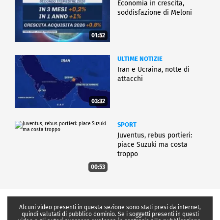
Economia in crescita,
soddisfazione di Meloni
01:52
ULTIME NOTIZIE
Iran e Ucraina, notte di
attacchi
03:32
SPORT
Juventus, rebus portieri:
piace Suzuki ma costa
troppo
00:53
Alcuni video presenti in questa sezione sono stati presi da internet,
quindi valutati di pubblico dominio. Se i soggetti presenti in questi