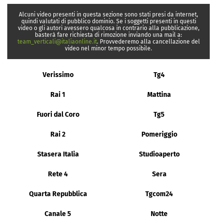
Alcuni video presenti in questa sezione sono stati presi da internet,
quindi valutati di pubblico dominio. Se i soggetti presenti in questi
video o gli autori avessero qualcosa in contrario alla pubblicazione,
basterà fare richiesta di rimozione inviando una mail a:
team_verticali@italiaonline.it
. Provvederemo alla cancellazione del
video nel minor tempo possibile.
Verissimo
Tg4
Rai 1
Mattina
Fuori dal Coro
Tg5
Rai 2
Pomeriggio
Stasera Italia
Studioaperto
Rete 4
Sera
Quarta Repubblica
Tgcom24
Canale 5
Notte