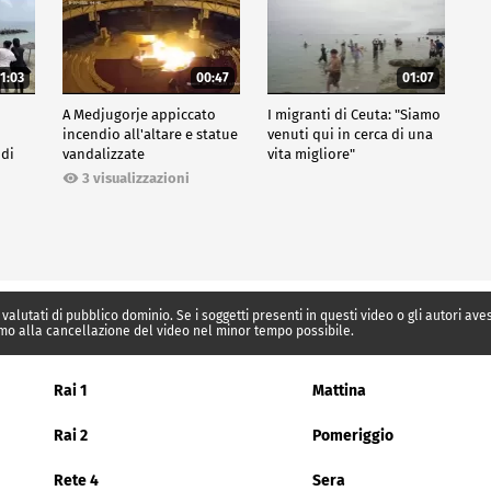
1:03
00:47
01:07
A Medjugorje appiccato
I migranti di Ceuta: "Siamo
incendio all'altare e statue
venuti qui in cerca di una
 di
vandalizzate
vita migliore"
3 visualizzazioni
 valutati di pubblico dominio. Se i soggetti presenti in questi video o gli autori av
mo alla cancellazione del video nel minor tempo possibile.
Rai 1
Mattina
Rai 2
Pomeriggio
Rete 4
Sera