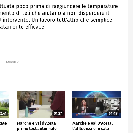
fettuata poco prima di raggiungere le temperature
mento di teli che aiutano a non disperdere il
l'intervento. Un lavoro tutt'altro che semplice
natamente efficace.
2:41
01:27
01:49
tate
Marche e Val d'Aosta
Marche e Val D'Aosta,
r
primo test autunnale
l'affluenza è in calo