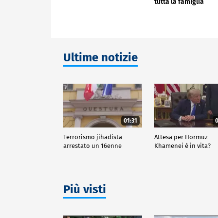
tutta la famiglia
Ultime notizie
01:31
0
Terrorismo jihadista
Attesa per Hormuz
arrestato un 16enne
Khamenei è in vita?
Più visti