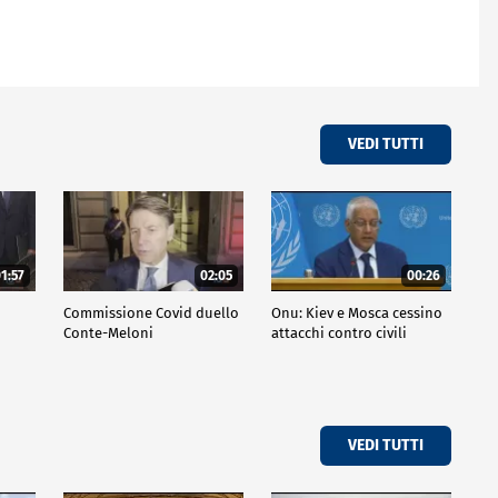
VEDI TUTTI
1:57
02:05
00:26
Commissione Covid duello
Onu: Kiev e Mosca cessino
Conte-Meloni
attacchi contro civili
VEDI TUTTI