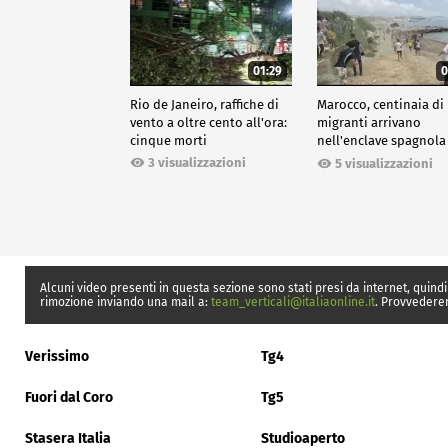
01:29
0
Rio de Janeiro, raffiche di
Marocco, centinaia di
vento a oltre cento all'ora:
migranti arrivano
cinque morti
nell'enclave spagnola
Ceuta
3 visualizzazioni
5 visualizzazioni
Alcuni video presenti in questa sezione sono stati presi da internet, quindi
rimozione inviando una mail a:
team_verticali@italiaonline.it
. Provvedere
Verissimo
Tg4
Fuori dal Coro
Tg5
Stasera Italia
Studioaperto