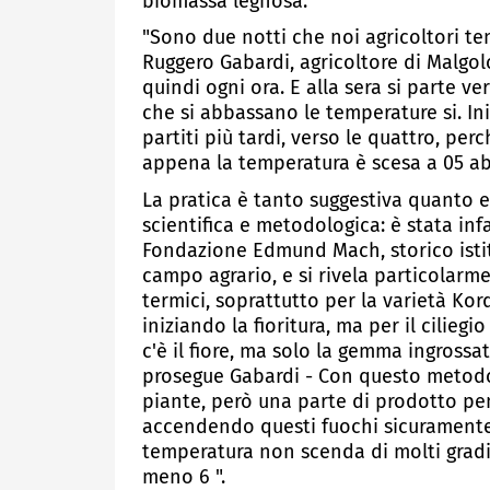
biomassa legnosa.
"Sono due notti che noi agricoltori te
Ruggero Gabardi, agricoltore di Malgol
quindi ogni ora. E alla sera si parte ve
che si abbassano le temperature si. In
partiti più tardi, verso le quattro, pe
appena la temperatura è scesa a 05 ab
La pratica è tanto suggestiva quanto ef
scientifica e metodologica: è stata inf
Fondazione Edmund Mach, storico istitu
campo agrario, e si rivela particolarmen
termici, soprattutto per la varietà Kordi
iniziando la fioritura, ma per il cilieg
c'è il fiore, ma solo la gemma ingrossat
prosegue Gabardi - Con questo metodo
piante, però una parte di prodotto pens
accendendo questi fuochi sicuramente
temperatura non scenda di molti gradi
meno 6 ".