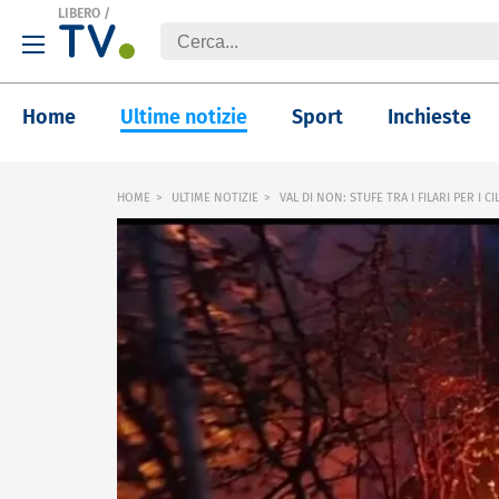
LIBERO
/
Home
Ultime notizie
Sport
Inchieste
HOME
ULTIME NOTIZIE
VAL DI NON: STUFE TRA I FILARI PER I CI