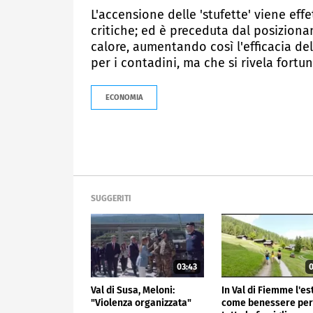
L'accensione delle 'stufette' viene ef
critiche; ed è preceduta dal posiziona
calore, aumentando così l'efficacia del
per i contadini, ma che si rivela fortu
ECONOMIA
SUGGERITI
03:43
0
Val di Susa, Meloni:
In Val di Fiemme l'es
"Violenza organizzata"
come benessere pe