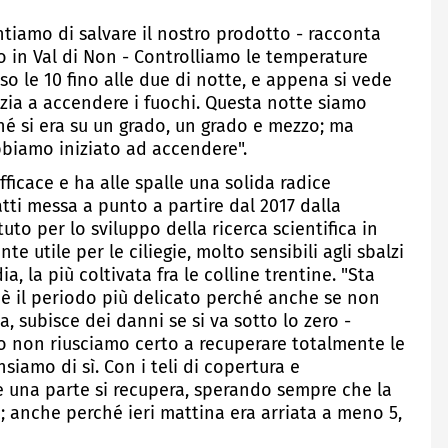
ntiamo di salvare il nostro prodotto - racconta
o in Val di Non - Controlliamo le temperature
rso le 10 fino alle due di notte, e appena si vede
izia a accendere i fuochi. Questa notte siamo
rché si era su un grado, un grado e mezzo; ma
biamo iniziato ad accendere".
ficace e ha alle spalle una solida radice
atti messa a punto a partire dal 2017 dalla
to per lo sviluppo della ricerca scientifica in
te utile per le ciliegie, molto sensibili agli sbalzi
a, la più coltivata fra le colline trentine. "Sta
io è il periodo più delicato perché anche se non
a, subisce dei danni se si va sotto lo zero -
 non riusciamo certo a recuperare totalmente le
iamo di sì. Con i teli di copertura e
 una parte si recupera, sperando sempre che la
; anche perché ieri mattina era arriata a meno 5,