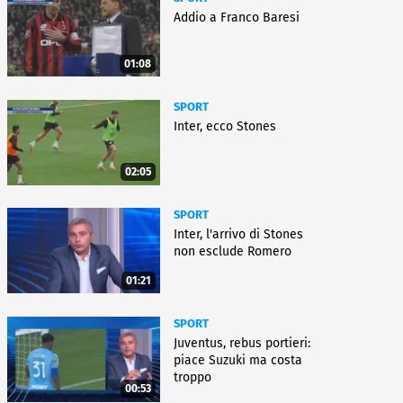
Addio a Franco Baresi
01:08
SPORT
Inter, ecco Stones
02:05
SPORT
Inter, l'arrivo di Stones
non esclude Romero
01:21
SPORT
Juventus, rebus portieri:
piace Suzuki ma costa
troppo
00:53