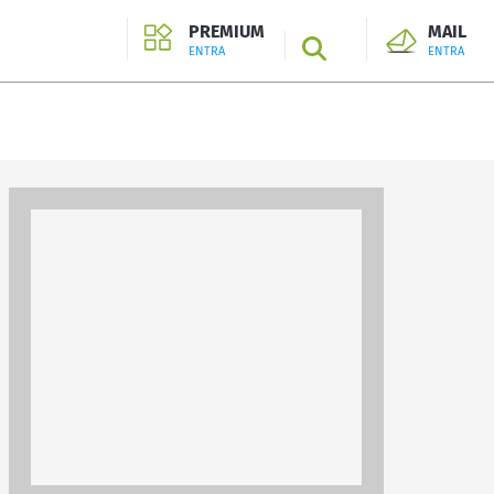
PREMIUM
MAIL
SEARCH
ENTRA
ENTRA
ENTRA