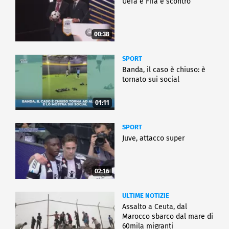
Uefa e Fifa è scontro
00:38
SPORT
Banda, il caso è chiuso: è
tornato sui social
01:11
SPORT
Juve, attacco super
02:16
ULTIME NOTIZIE
Assalto a Ceuta, dal
Marocco sbarco dal mare di
60mila migranti