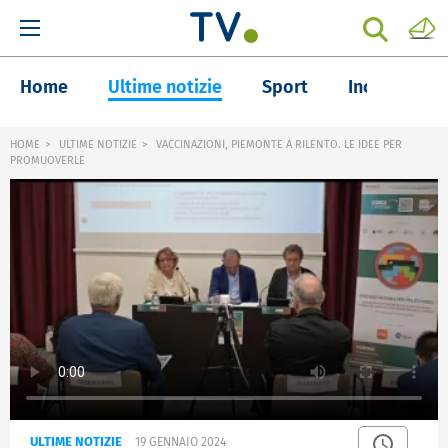
Home
Ultime notizie
Sport
Inchieste
HOME
ULTIME NOTIZIE
VACCINAZIONI, PIEMONTE A RILENTO. LE IDEE PER
PROMUOVERLE
ULTIME NOTIZIE
19 GENNAIO 2024