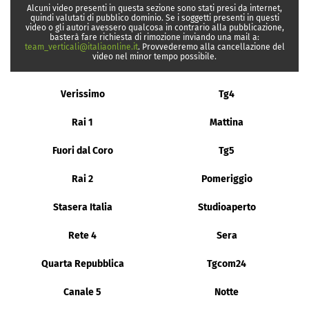
Alcuni video presenti in questa sezione sono stati presi da internet,
quindi valutati di pubblico dominio. Se i soggetti presenti in questi
video o gli autori avessero qualcosa in contrario alla pubblicazione,
basterà fare richiesta di rimozione inviando una mail a:
team_verticali@italiaonline.it
. Provvederemo alla cancellazione del
video nel minor tempo possibile.
Verissimo
Tg4
Rai 1
Mattina
Fuori dal Coro
Tg5
Rai 2
Pomeriggio
Stasera Italia
Studioaperto
Rete 4
Sera
Quarta Repubblica
Tgcom24
Canale 5
Notte