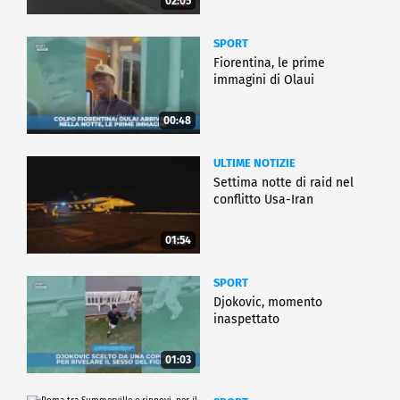
02:05
SPORT
Fiorentina, le prime
immagini di Olaui
00:48
ULTIME NOTIZIE
Settima notte di raid nel
conflitto Usa-Iran
01:54
SPORT
Djokovic, momento
inaspettato
01:03