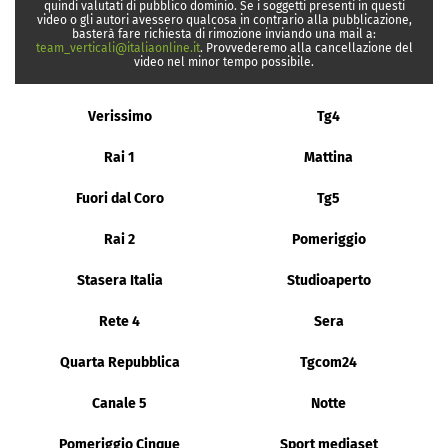
quindi valutati di pubblico dominio. Se i soggetti presenti in questi
video o gli autori avessero qualcosa in contrario alla pubblicazione,
basterà fare richiesta di rimozione inviando una mail a:
team_verticali@italiaonline.it
. Provvederemo alla cancellazione del
video nel minor tempo possibile.
Verissimo
Tg4
Rai 1
Mattina
Fuori dal Coro
Tg5
Rai 2
Pomeriggio
Stasera Italia
Studioaperto
Rete 4
Sera
Quarta Repubblica
Tgcom24
Canale 5
Notte
Pomeriggio Cinque
Sport mediaset