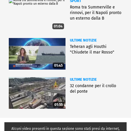
SPORT
Roma tra Summerville e
rinnovi, per il Napoli pronto
un esterno dalla B
01:04
ULTIME NOTIZIE
Teheran agli Houthi
"Chiudete il mar Rosso"
01:45
ULTIME NOTIZIE
32 condanne per il crollo
del ponte
01:55
Alcuni video presenti in questa sezione sono stati presi da internet,