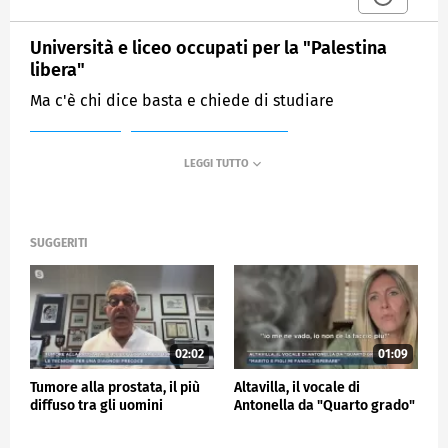
Università e liceo occupati per la "Palestina
libera"
Ma c'è chi dice basta e chiede di studiare
MEDIASET
MATTINO CINQUE NEWS
SUGGERITI
02:02
01:09
Tumore alla prostata, il più
Altavilla, il vocale di
diffuso tra gli uomini
Antonella da "Quarto grado"