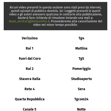
Alcuni video presenti in questa sezione sono stati presi da internet,
quindi valutati di pubblico dominio. Se i soggetti presenti in questi
video o gli autori avessero qualcosa in contrario alla pubblicazione,
basterà fare richiesta di rimozione inviando una mail a:
team_verticali@italiaonline.it
. Provvederemo alla cancellazione del
video nel minor tempo possibile.
Verissimo
Tg4
Rai 1
Mattina
Fuori dal Coro
Tg5
Rai 2
Pomeriggio
Stasera Italia
Studioaperto
Rete 4
Sera
Quarta Repubblica
Tgcom24
Canale 5
Notte