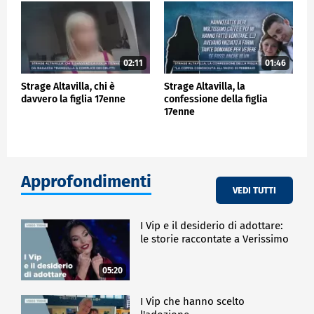
02:11
01:46
Strage Altavilla, chi è
Strage Altavilla, la
davvero la figlia 17enne
confessione della figlia
17enne
Approfondimenti
VEDI TUTTI
I Vip e il desiderio di adottare:
le storie raccontate a Verissimo
05:20
I Vip che hanno scelto