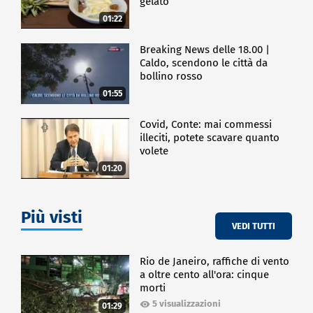
gelato
01:22
Breaking News delle 18.00 |
Caldo, scendono le città da
bollino rosso
01:55
Covid, Conte: mai commessi
illeciti, potete scavare quanto
volete
01:20
Più visti
VEDI TUTTI
Rio de Janeiro, raffiche di vento
a oltre cento all'ora: cinque
morti
5 visualizzazioni
01:29