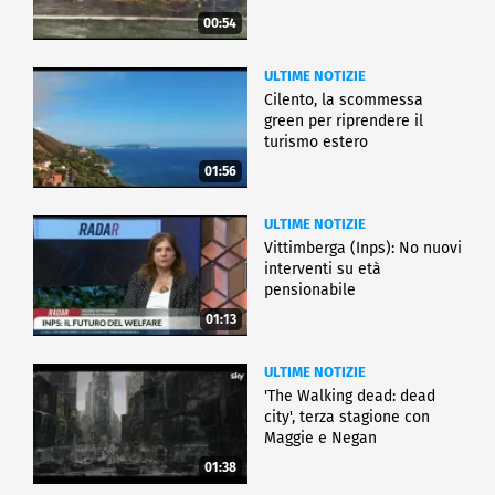
00:54
ULTIME NOTIZIE
Cilento, la scommessa
green per riprendere il
turismo estero
01:56
ULTIME NOTIZIE
Vittimberga (Inps): No nuovi
interventi su età
pensionabile
01:13
ULTIME NOTIZIE
'The Walking dead: dead
city', terza stagione con
Maggie e Negan
01:38