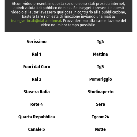
Alcuni video presenti in questa sezione sono stati presi da internet,
quindi valutati di pubblico dominio. Se i soggetti presenti in questi
video o gli autori avessero qualcosa in contrario alla pubblicazione,
basterà fare richiesta di rimozione inviando una mail a:
team_verticali@italiaonline.it
. Provvederemo alla cancellazione del
video nel minor tempo possibile.
Verissimo
Tg4
Rai 1
Mattina
Fuori dal Coro
Tg5
Rai 2
Pomeriggio
Stasera Italia
Studioaperto
Rete 4
Sera
Quarta Repubblica
Tgcom24
Canale 5
Notte