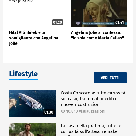
01:28
01:41
Hilal Altinbilek e la
Angelina Jolie si confessa:
somiglianza con Angelina
"Io sola come Maria Callas"
Jolie
Lifestyle
VEDI TUTTI
Costa Concordia: tutte curiosità
sul caso, tra filmati inediti e
nuove ricostruzioni
10.810 visualizzazioni
01:30
La casa nella prateria, tutte le
curiosità sull'atteso remake