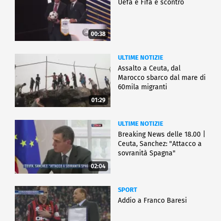
Uefa e Fifa è scontro
00:38
ULTIME NOTIZIE
Assalto a Ceuta, dal
Marocco sbarco dal mare di
60mila migranti
01:29
ULTIME NOTIZIE
Breaking News delle 18.00 |
Ceuta, Sanchez: "Attacco a
sovranità Spagna"
02:04
SPORT
Addio a Franco Baresi