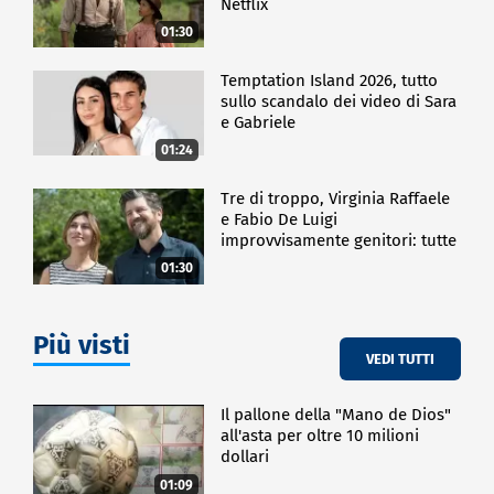
Netflix
01:30
Temptation Island 2026, tutto
sullo scandalo dei video di Sara
e Gabriele
01:24
Tre di troppo, Virginia Raffaele
e Fabio De Luigi
improvvisamente genitori: tutte
le curiosità sulla commedia
01:30
Più visti
VEDI TUTTI
Il pallone della "Mano de Dios"
all'asta per oltre 10 milioni
dollari
01:09