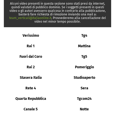
Alcuni video presenti in questa sezione sono stati presi da internet,
quindi valutati di pubblico dominio. Se i soggetti presenti in questi
video o gli autori avessero qualcosa in contrario alla pubblicazione,
basterà fare richiesta di rimozione inviando una mail a:
team_verticali@italiaonline.it
. Provvederemo alla cancellazione del
video nel minor tempo possibile.
Verissimo
Tg4
Rai 1
Mattina
Fuori dal Coro
Tg5
Rai 2
Pomeriggio
Stasera Italia
Studioaperto
Rete 4
Sera
Quarta Repubblica
Tgcom24
Canale 5
Notte