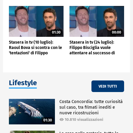
01:30
00:00
Stasera in tv (10 luglio):
Stasera in tv (24 luglio):
Raoul Bova si scontra con le
Filippo Bisciglia vuole
'tentazioni' di Filippo
attentare al successo di
Bisciglia
Raoul Bova
Lifestyle
VEDI TUTTI
Costa Concordia: tutte curiosità
sul caso, tra filmati inediti e
nuove ricostruzioni
10.810 visualizzazioni
01:30