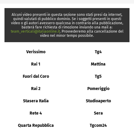
Alcuni video presenti in questa sezione sono stati presi da internet,
quindi valutati di pubblico dominio. Se i soggetti presenti in questi
video o gli autori avessero qualcosa in contrario alla pubblicazione,
basterà fare richiesta di rimozione inviando una mail a:
team_verticali@italiaonline.it
. Provvederemo alla cancellazione del
video nel minor tempo possibile.
Verissimo
Tg4
Rai 1
Mattina
Fuori dal Coro
Tg5
Rai 2
Pomeriggio
Stasera Italia
Studioaperto
Rete 4
Sera
Quarta Repubblica
Tgcom24