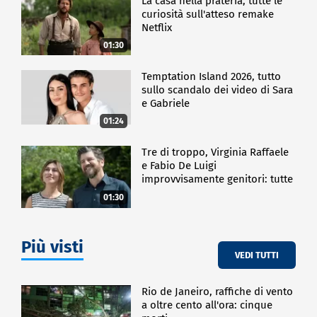
La casa nella prateria, tutte le
curiosità sull'atteso remake
Netflix
01:30
Temptation Island 2026, tutto
sullo scandalo dei video di Sara
e Gabriele
01:24
Tre di troppo, Virginia Raffaele
e Fabio De Luigi
improvvisamente genitori: tutte
le curiosità sulla commedia
01:30
Più visti
VEDI TUTTI
Rio de Janeiro, raffiche di vento
a oltre cento all'ora: cinque