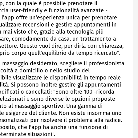
, con la quale è possibile prenotare il
cia user-friendly e funzionalità avanzate -
 l'app offre un'esperienza unica per prenotare
sualizzare recensioni e gestire appuntamenti in
 mai visto che, grazie alla tecnologia più
ssare, comodamente da casa, un trattamento a
 settore. Questo vuol dire, per dirla con chiarezza,
oprio corpo quell'equilibrio da tempo ricercato".
i massaggio desiderato, scegliere il professionista
icoltà a domicilio o nello studio del
bile visualizzare le disponibilità in tempo reale
ità. Si possono inoltre gestire gli appuntamenti
ificati o cancellati: "Sono oltre 100 -ricorda
elezionati e sono diverse le opzioni proposte
nto al massaggio sportivo. Una gamma di
le esigenze del cliente. Non esiste insomma uno
sonalizzati per risolvere il problema alla radice.
oposito, che l'app ha anche una funzione di
eterminate situazioni".