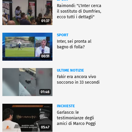
Raimondi: "L'Inter cerca
il sostituto di Dumfries,
ecco tutti i dettagli"
01:37
SPORT
Inter, sei pronta al
bagno di folla?
00:51
ULTIME NOTIZIE
Fakir era ancora vivo
soccorso in 33 secondi
01:46
INCHIESTE
Garlasco: le
testimonianze degli
amici di Marco Poggi
05:47