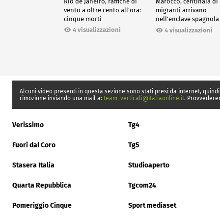
Rio de Janeiro, raffiche di
Marocco, centinaia di
vento a oltre cento all'ora:
migranti arrivano
cinque morti
nell'enclave spagnola
Ceuta
4 visualizzazioni
4 visualizzazioni
Alcuni video presenti in questa sezione sono stati presi da internet, quindi
rimozione inviando una mail a:
team_verticali@italiaonline.it
. Provvedere
Verissimo
Tg4
Fuori dal Coro
Tg5
Stasera Italia
Studioaperto
Quarta Repubblica
Tgcom24
Pomeriggio Cinque
Sport mediaset