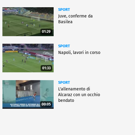
SPORT
Juve, conferme da
Basilea
01:29
SPORT
Napoli, lavori in corso
01:33
SPORT
L'allenamento di
Alcaraz con un occhio
bendato
00:05