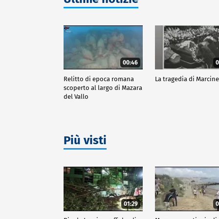
00:46
0
Relitto di epoca romana
La tragedia di Marcine
scoperto al largo di Mazara
del Vallo
Più visti
01:29
0