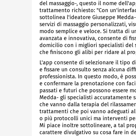
del massaggio-, questo il nome dell'app
trattamento richiesto: "Con un'interfac
sottolinea l'ideatore Giuseppe Medda-
servizi di massaggio personalizzati, vi
modo semplice e veloce. Si tratta di un
avanzata e innovativa, consente di fi
domicilio con i migliori specialisti del
che finiscono gli alibi per ridare al pr
L'app consente di selezionare il tipo d
e fissare un consulto senza alcuna diff
professionista. In questo modo, è possi
e confermare la prenotazione con facil
passati e futuri che possono essere mod
Medda- gli specialisti accuratamente s
che vanno dalla terapia del rilassame
trattamenti che poi vanno adeguati al
o più protocolli unici ma interventi per
Mi piace inoltre sottolineare, a tal pr
carattere divulgativo su cosa fare in d