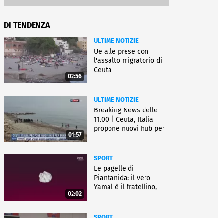
DI TENDENZA
ULTIME NOTIZIE
Ue alle prese con
l'assalto migratorio di
Ceuta
02:56
ULTIME NOTIZIE
Breaking News delle
11.00 | Ceuta, Italia
propone nuovi hub per
01:57
migranti
SPORT
Le pagelle di
Piantanida: il vero
Yamal è il fratellino,
02:02
Paredes cambia sport
SPORT