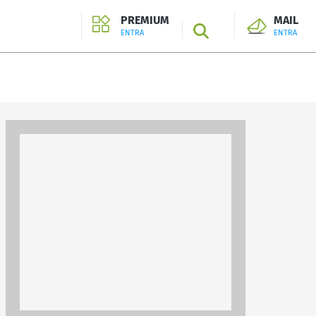
PREMIUM
MAIL
SEARCH
ENTRA
ENTRA
ENTRA