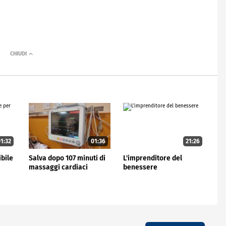
1:32
01:36
21:26
ibile
Salva dopo 107 minuti di
L'imprenditore del
massaggi cardiaci
benessere