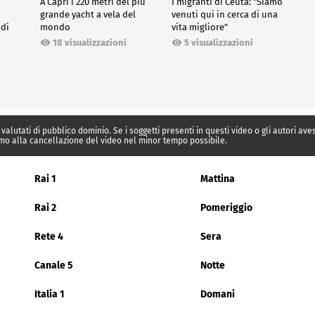
A Capri i 220 metri del più
I migranti di Ceuta: "Siamo
grande yacht a vela del
venuti qui in cerca di una
 di
mondo
vita migliore"
18 visualizzazioni
5 visualizzazioni
 valutati di pubblico dominio. Se i soggetti presenti in questi video o gli autori av
mo alla cancellazione del video nel minor tempo possibile.
Rai 1
Mattina
Rai 2
Pomeriggio
Rete 4
Sera
Canale 5
Notte
Italia 1
Domani