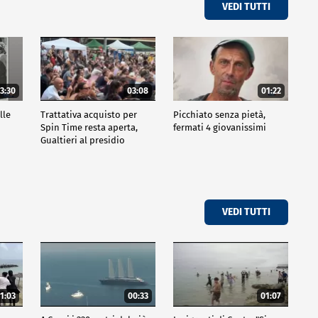
VEDI TUTTI
3:30
03:08
01:22
lle
Trattativa acquisto per
Picchiato senza pietà,
Spin Time resta aperta,
fermati 4 giovanissimi
Gualtieri al presidio
VEDI TUTTI
1:03
00:33
01:07