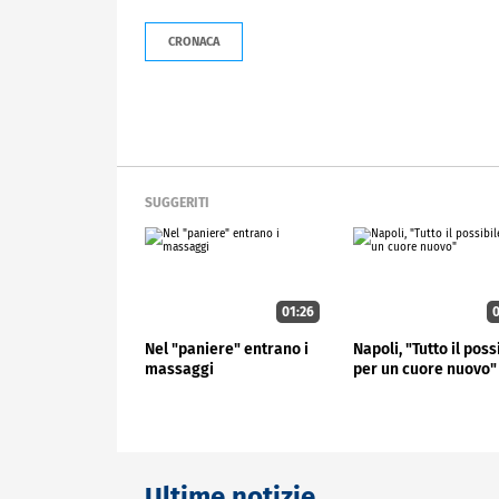
CRONACA
SUGGERITI
01:26
0
Nel "paniere" entrano i
Napoli, "Tutto il poss
massaggi
per un cuore nuovo"
Ultime notizie