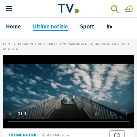
Home
Ultime notizie
Sport
Inchieste
HOME
ULTIME NOTIZIE
"UNA STERMINATA DOMENICA", DAL PREMIO A VENEZIA
ALLA SALA
ULTIME NOTIZIE
19 GENNAIO 2024