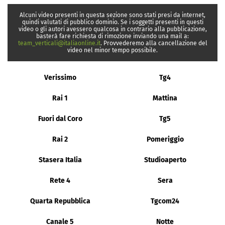
Alcuni video presenti in questa sezione sono stati presi da internet,
quindi valutati di pubblico dominio. Se i soggetti presenti in questi
video o gli autori avessero qualcosa in contrario alla pubblicazione,
basterà fare richiesta di rimozione inviando una mail a:
team_verticali@italiaonline.it
. Provvederemo alla cancellazione del
video nel minor tempo possibile.
Verissimo
Tg4
Rai 1
Mattina
Fuori dal Coro
Tg5
Rai 2
Pomeriggio
Stasera Italia
Studioaperto
Rete 4
Sera
Quarta Repubblica
Tgcom24
Canale 5
Notte