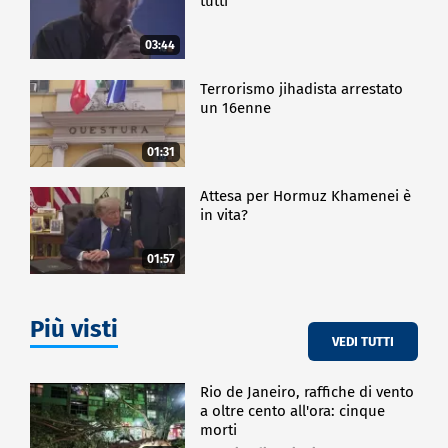
tutti
03:44
Terrorismo jihadista arrestato
un 16enne
01:31
Attesa per Hormuz Khamenei è
in vita?
01:57
Più visti
VEDI TUTTI
Rio de Janeiro, raffiche di vento
a oltre cento all'ora: cinque
morti