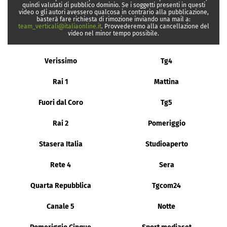
quindi valutati di pubblico dominio. Se i soggetti presenti in questi
video o gli autori avessero qualcosa in contrario alla pubblicazione,
basterà fare richiesta di rimozione inviando una mail a:
team_verticali@italiaonline.it
. Provvederemo alla cancellazione del
video nel minor tempo possibile.
Verissimo
Tg4
Rai 1
Mattina
Fuori dal Coro
Tg5
Rai 2
Pomeriggio
Stasera Italia
Studioaperto
Rete 4
Sera
Quarta Repubblica
Tgcom24
Canale 5
Notte