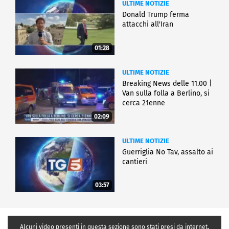
ULTIME NOTIZIE
Donald Trump ferma
attacchi all'Iran
01:28
ULTIME NOTIZIE
Breaking News delle 11.00 |
Van sulla folla a Berlino, si
cerca 21enne
02:09
ULTIME NOTIZIE
Guerriglia No Tav, assalto ai
cantieri
03:57
Alcuni video presenti in questa sezione sono stati presi da internet,