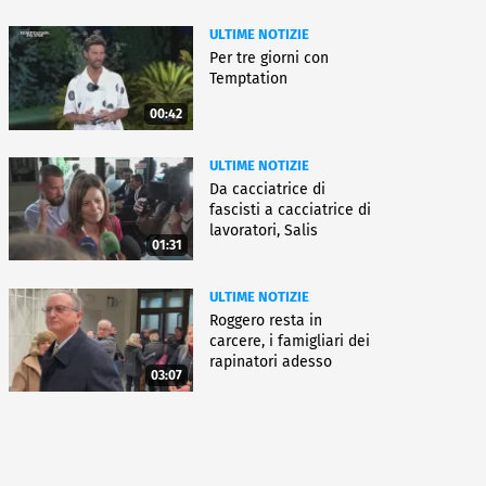
ULTIME NOTIZIE
Per tre giorni con
Temptation
00:42
ULTIME NOTIZIE
Da cacciatrice di
fascisti a cacciatrice di
lavoratori, Salis
01:31
condannata
ULTIME NOTIZIE
Roggero resta in
carcere, i famigliari dei
rapinatori adesso
03:07
battono cassa