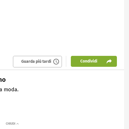
Condividi
Guarda più tardi
ino
la moda.