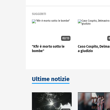
SUGGERITI
02:13
0
"Kfir è morto sotto le
Caso Cospito, Delma
bombe"
a giudizio
Ultime notizie