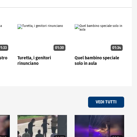
1:33
01:30
01:34
stro
Turetta, i genitori
Quel bambino speciale
rinunciano
solo in aula
VEDI TUTTI