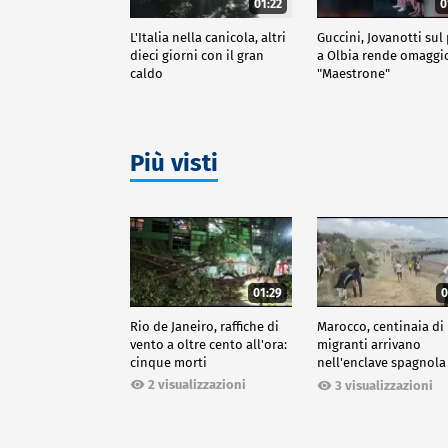
01:22
0
L'Italia nella canicola, altri
Guccini, Jovanotti sul
dieci giorni con il gran
a Olbia rende omaggio
caldo
"Maestrone"
Più visti
01:29
0
Rio de Janeiro, raffiche di
Marocco, centinaia di
vento a oltre cento all'ora:
migranti arrivano
cinque morti
nell'enclave spagnola
Ceuta
2 visualizzazioni
3 visualizzazioni