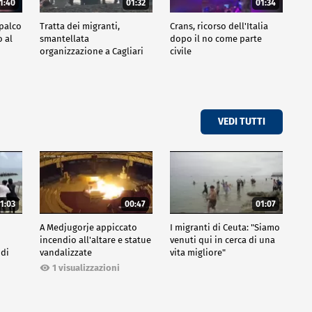
1:40
01:32
01:34
 palco
Tratta dei migranti,
Crans, ricorso dell'Italia
 al
smantellata
dopo il no come parte
organizzazione a Cagliari
civile
VEDI TUTTI
1:03
00:47
01:07
A Medjugorje appiccato
I migranti di Ceuta: "Siamo
incendio all'altare e statue
venuti qui in cerca di una
 di
vandalizzate
vita migliore"
1 visualizzazioni