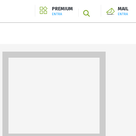
PREMIUM
MAIL
SEARCH
ENTRA
ENTRA
ENTRA