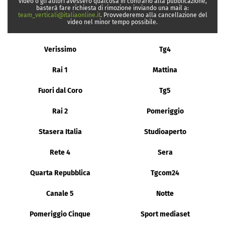
video o gli autori avessero qualcosa in contrario alla pubblicazione,
basterà fare richiesta di rimozione inviando una mail a:
team_verticali@italiaonline.it
. Provvederemo alla cancellazione del
video nel minor tempo possibile.
Verissimo
Tg4
Rai 1
Mattina
Fuori dal Coro
Tg5
Rai 2
Pomeriggio
Stasera Italia
Studioaperto
Rete 4
Sera
Quarta Repubblica
Tgcom24
Canale 5
Notte
Pomeriggio Cinque
Sport mediaset