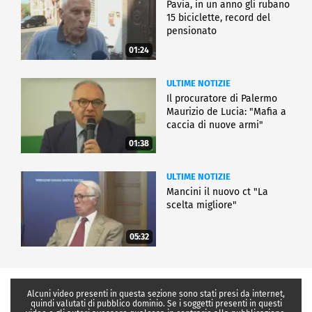
Pavia, in un anno gli rubano
15 biciclette, record del
pensionato
01:24
ULTIME NOTIZIE
Il procuratore di Palermo
Maurizio de Lucia: "Mafia a
caccia di nuove armi"
01:38
ULTIME NOTIZIE
Mancini il nuovo ct "La
scelta migliore"
05:32
Alcuni video presenti in questa sezione sono stati presi da internet,
quindi valutati di pubblico dominio. Se i soggetti presenti in questi