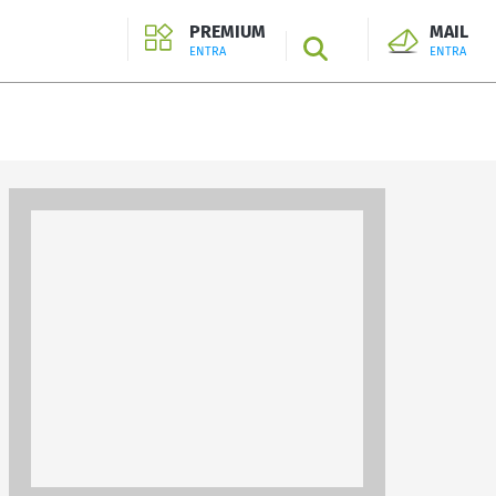
PREMIUM
MAIL
SEARCH
ENTRA
ENTRA
ENTRA