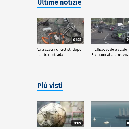
Ultime notizie
01:25
0
Va a caccia di ciclisti dopo
Traffico, code e caldo
la lite in strada
Richiami alla pruden
Più visti
01:09
0