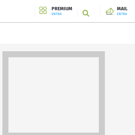
PREMIUM
MAIL
SEARCH
ENTRA
ENTRA
ENTRA