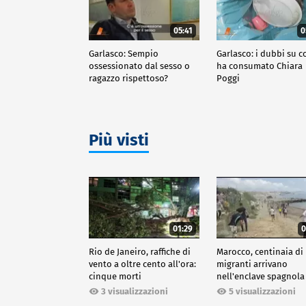
05:41
0
Garlasco: Sempio
Garlasco: i dubbi su c
ossessionato dal sesso o
ha consumato Chiara
ragazzo rispettoso?
Poggi
Più visti
01:29
0
Rio de Janeiro, raffiche di
Marocco, centinaia di
vento a oltre cento all'ora:
migranti arrivano
cinque morti
nell'enclave spagnola
Ceuta
3 visualizzazioni
5 visualizzazioni