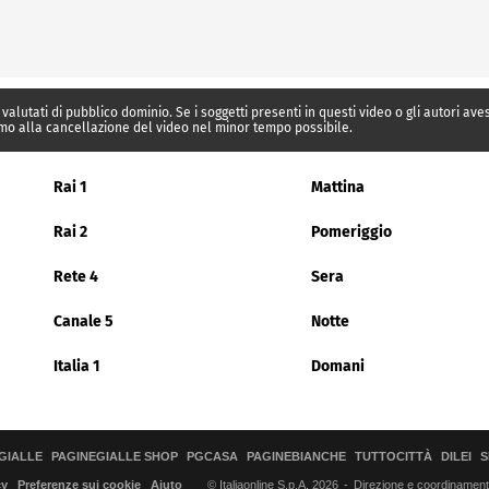
 valutati di pubblico dominio. Se i soggetti presenti in questi video o gli autori av
mo alla cancellazione del video nel minor tempo possibile.
Rai 1
Mattina
Rai 2
Pomeriggio
Rete 4
Sera
Canale 5
Notte
Italia 1
Domani
GIALLE
PAGINEGIALLE SHOP
PGCASA
PAGINEBIANCHE
TUTTOCITTÀ
DILEI
S
© Italiaonline S.p.A. 2026
Direzione e coordinamento 
cy
Preferenze sui cookie
Aiuto