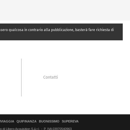
essero qualcosa in contrario alla pubblicazione, basterà fare richiesta di
Contatti
IVIAGGIA
QUIFINANZA
BUONISSIMO
SUPEREVA
di Libero Acquisition S.á r.l.
P. IVA 03970540963