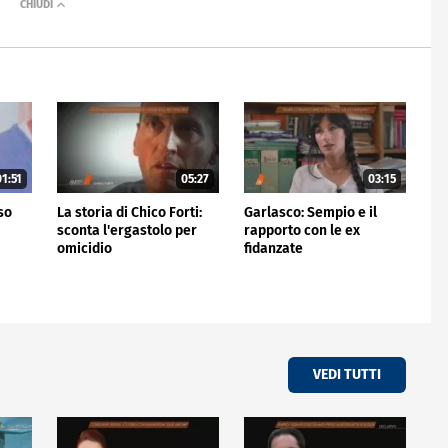
1:51
05:27
03:15
rso
La storia di Chico Forti:
Garlasco: Sempio e il
sconta l'ergastolo per
rapporto con le ex
omicidio
fidanzate
VEDI TUTTI