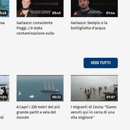
5:48
05:45
01:44
osa
Garlasco: consulente
Garlasco: Sempio e la
Poggi, c'è stata
bottiglietta d'acqua
contaminazione sulle
unghie?
VEDI TUTTI
1:03
00:33
01:07
A Capri i 220 metri del più
I migranti di Ceuta: "Siamo
grande yacht a vela del
venuti qui in cerca di una
 di
mondo
vita migliore"