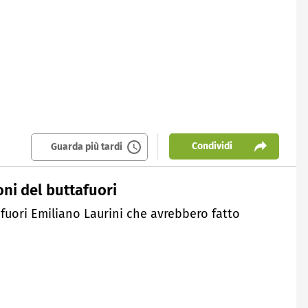
Condividi
Guarda più tardi
oni del buttafuori
afuori Emiliano Laurini che avrebbero fatto