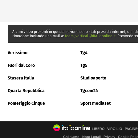
Alcuni video presenti in questa sezione sono stati presi da internet, quindi
rimozione inviando una mail a:
team_verticali@italiaonline.it
. Provvedere
Verissimo
Tg4
Fuori dal Coro
Tg5
Stasera Italia
Studioaperto
Quarta Repubblica
Tgcom24
Pomeriggio Cinque
Sport mediaset
LIBERO
VIRGILIO
PAGINE
Chi siamo
Note Legali
Privacy
Cookie Poli