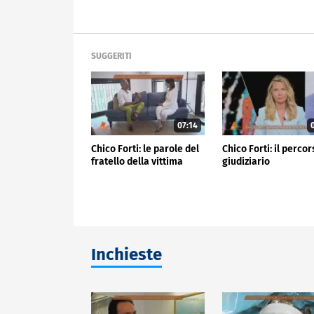
SUGGERITI
07:14
0
Chico Forti: le parole del
Chico Forti: il perco
fratello della vittima
giudiziario
Inchieste