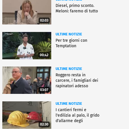
Diesel, primo sconto.
Meloni: faremo di tutto
02:03
ULTIME NOTIZIE
Per tre giorni con
Temptation
00:42
ULTIME NOTIZIE
Roggero resta in
carcere, i famigliari dei
rapinatori adesso
03:07
battono cassa
ULTIME NOTIZIE
I cantieri fermi e
l'edilizia al palo, il grido
d'allarme degli
02:30
architetti