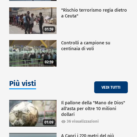
"Rischio terrorismo regia dietro
a Ceuta"
01:59
Controlli a campione su
centinaia di voli
02:59
Più visti
VEDI TUTTI
Il pallone della "Mano de Dios"
all'asta per oltre 10 milioni
dollari
36 visualizzazioni
01:09
A Capri i 220 metri del più