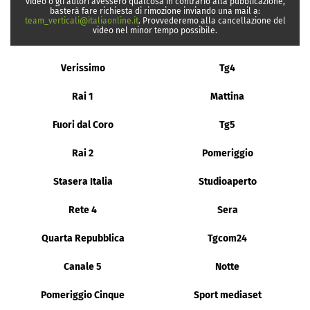
video o gli autori avessero qualcosa in contrario alla pubblicazione,
basterà fare richiesta di rimozione inviando una mail a:
team_verticali@italiaonline.it
. Provvederemo alla cancellazione del
video nel minor tempo possibile.
Verissimo
Tg4
Rai 1
Mattina
Fuori dal Coro
Tg5
Rai 2
Pomeriggio
Stasera Italia
Studioaperto
Rete 4
Sera
Quarta Repubblica
Tgcom24
Canale 5
Notte
Pomeriggio Cinque
Sport mediaset