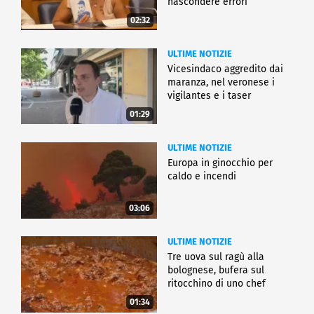
nascondere errori
02:32
ULTIME NOTIZIE
Vicesindaco aggredito dai
maranza, nel veronese i
vigilantes e i taser
01:29
ULTIME NOTIZIE
Europa in ginocchio per
caldo e incendi
03:06
ULTIME NOTIZIE
Tre uova sul ragù alla
bolognese, bufera sul
ritocchino di uno chef
catalano
01:34