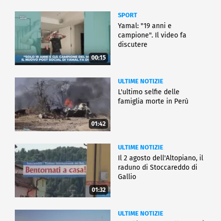
SPORT
Yamal: "19 anni e
campione". Il video fa
discutere
00:15
ULTIME NOTIZIE
L'ultimo selfie delle
famiglia morte in Perù
01:42
ULTIME NOTIZIE
Il 2 agosto dell'Altopiano, il
raduno di Stoccareddo di
Gallio
01:32
ULTIME NOTIZIE