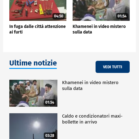
04:50
01:54
In fuga dalle città attenzione
Khamenei in video mistero
ai furti
sulla data
Ultime notizie
VEDI TUTTI
Khamenei in video mistero
sulla data
01:54
Caldo e condizionatori maxi-
bollette in arrivo
03:28