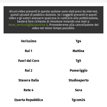
Alcuni video presenti in questa sezione sono stati presi da internet,
quindi valutati di pubblico dominio. Se i soggetti presenti in questi
video o gli autori avessero qualcosa in contrario alla pubblicazione,
basterà fare richiesta di rimozione inviando una mail a:
team_verticali@italiaonline.it
. Provvederemo alla cancellazione del
video nel minor tempo possibile.
Verissimo
Tg4
Rai 1
Mattina
Fuori dal Coro
Tg5
Rai 2
Pomeriggio
Stasera Italia
Studioaperto
Rete 4
Sera
Quarta Repubblica
Tgcom24