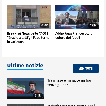
01:50
02:54
Breaking News delle 17.00 |
Addio Papa Francesco, il
"Grazie a tutti", il Papa torna
dolore dei fedeli
in Vaticano
Ultime notizie
VEDI TUTTI
Tra intese e minacce un Iran
senza guida?
01:54
Meloni: "Nessuno spazio per i