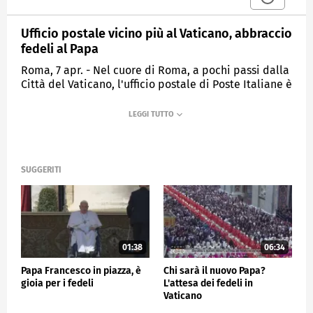
Ufficio postale vicino più al Vaticano, abbraccio
fedeli al Papa
Roma, 7 apr. - Nel cuore di Roma, a pochi passi dalla
Città del Vaticano, l'ufficio postale di Poste Italiane è
punto di incontro per fedeli e turisti giunti nella
Capitale per il Giubileo. Il servizio del TG Poste.
CRONACA
SUGGERITI
01:38
06:34
Papa Francesco in piazza, è
Chi sarà il nuovo Papa?
gioia per i fedeli
L'attesa dei fedeli in
Vaticano