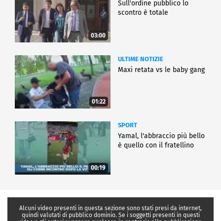
Sull'ordine pubblico lo
scontro è totale
03:00
ULTIME NOTIZIE
Maxi retata vs le baby gang
01:22
SPORT
Yamal, l'abbraccio più bello
è quello con il fratellino
00:19
Alcuni video presenti in questa sezione sono stati presi da internet,
quindi valutati di pubblico dominio. Se i soggetti presenti in questi