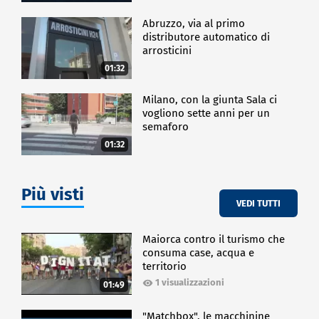
Abruzzo, via al primo
distributore automatico di
arrosticini
01:32
Milano, con la giunta Sala ci
vogliono sette anni per un
semaforo
01:32
Più visti
VEDI TUTTI
Maiorca contro il turismo che
consuma case, acqua e
territorio
1 visualizzazioni
01:49
"Matchbox", le macchinine