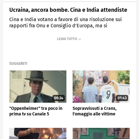
Ucraina, ancora bombe. Cina e India attendiste
Cina e India votano a favore di una risoluzione sui
rapporti fra Onu e Consiglio d'Europa, ma si
astengono nel passaggio in cui si fa riferimento
all'aggressione della Russia contro l'Ucraina.
MEDIASET
TG5
SUGGERITI
00:34
01:43
"Oppenheimer" tra poco in
Sopravvissuti a Crans,
prima tv su Canale 5
l'omaggio alle vittime