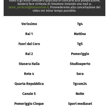
video o gli autori avessero qualcosa in contrario alla pubblicazione,
basterà fare richiesta di rimozione inviando una mail a:
team_verticali@italiaonline.it
. Provvederemo alla cancellazione del
video nel minor tempo possibile.
Verissimo
Tg4
Rai 1
Mattina
Fuori dal Coro
Tg5
Rai 2
Pomeriggio
Stasera Italia
Studioaperto
Rete 4
Sera
Quarta Repubblica
Tgcom24
Canale 5
Notte
Pomeriggio Cinque
Sport mediaset