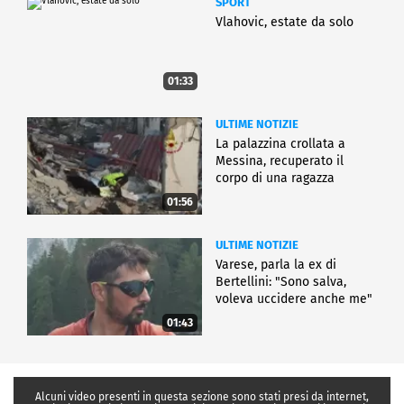
SPORT
Vlahovic, estate da solo
01:33
ULTIME NOTIZIE
La palazzina crollata a
Messina, recuperato il
corpo di una ragazza
01:56
ULTIME NOTIZIE
Varese, parla la ex di
Bertellini: "Sono salva,
voleva uccidere anche me"
01:43
Alcuni video presenti in questa sezione sono stati presi da internet,