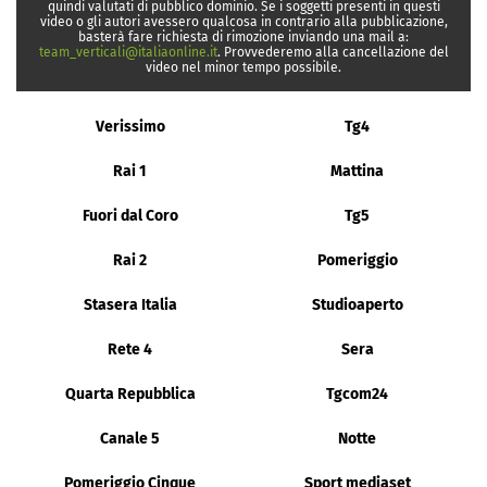
quindi valutati di pubblico dominio. Se i soggetti presenti in questi
video o gli autori avessero qualcosa in contrario alla pubblicazione,
basterà fare richiesta di rimozione inviando una mail a:
team_verticali@italiaonline.it
. Provvederemo alla cancellazione del
video nel minor tempo possibile.
Verissimo
Tg4
Rai 1
Mattina
Fuori dal Coro
Tg5
Rai 2
Pomeriggio
Stasera Italia
Studioaperto
Rete 4
Sera
Quarta Repubblica
Tgcom24
Canale 5
Notte
Pomeriggio Cinque
Sport mediaset