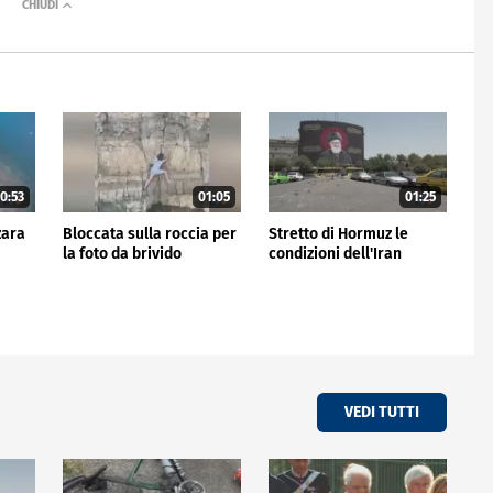
0:53
01:05
01:25
zara
Bloccata sulla roccia per
Stretto di Hormuz le
la foto da brivido
condizioni dell'Iran
VEDI TUTTI