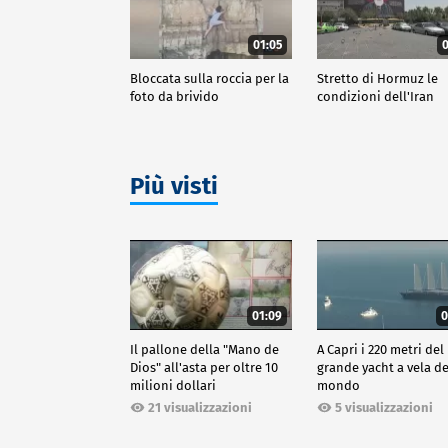
01:05
0
Bloccata sulla roccia per la
Stretto di Hormuz le
foto da brivido
condizioni dell'Iran
Più visti
01:09
0
Il pallone della "Mano de
A Capri i 220 metri del
Dios" all'asta per oltre 10
grande yacht a vela de
milioni dollari
mondo
21 visualizzazioni
5 visualizzazioni