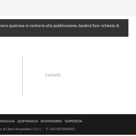
essero qualcosa in contrario alla pubblicazione, basterà fare richiesta di
Contatti
IVIAGGIA
QUIFINANZA
BUONISSIMO
SUPEREVA
di Libero Acquisition S.á r.l.
P. IVA 03970540963