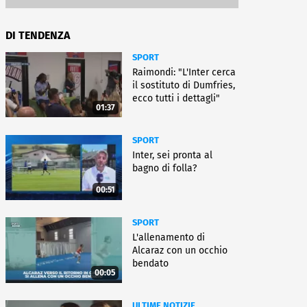
DI TENDENZA
SPORT
Raimondi: "L'Inter cerca
il sostituto di Dumfries,
ecco tutti i dettagli"
01:37
SPORT
Inter, sei pronta al
bagno di folla?
00:51
SPORT
L'allenamento di
Alcaraz con un occhio
bendato
00:05
ULTIME NOTIZIE