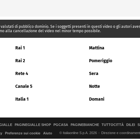
 valutati di pubblico dominio. Se i soggetti presenti in questi video o gli autori av
mo alla cancellazione del video nel minor tempo possibile.
Rai 1
Mattina
Rai 2
Pomeriggio
Rete 4
Sera
Canale 5
Notte
Italia 1
Domani
GIALLE
PAGINEGIALLE SHOP
PGCASA
PAGINEBIANCHE
TUTTOCITTÀ
DILEI
S
© Italiaonline S.p.A. 2026
Direzione e coordinamento 
cy
Preferenze sui cookie
Aiuto