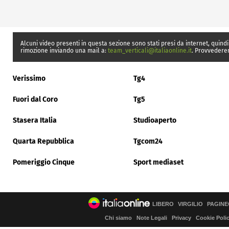
Alcuni video presenti in questa sezione sono stati presi da internet, quindi
rimozione inviando una mail a:
team_verticali@italiaonline.it
. Provvedere
Verissimo
Tg4
Fuori dal Coro
Tg5
Stasera Italia
Studioaperto
Quarta Repubblica
Tgcom24
Pomeriggio Cinque
Sport mediaset
LIBERO
VIRGILIO
PAGINE
Chi siamo
Note Legali
Privacy
Cookie Poli