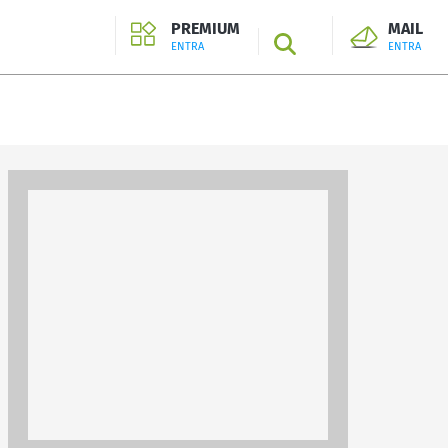
PREMIUM
MAIL
SEARCH
ENTRA
ENTRA
ENTRA