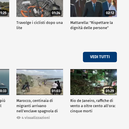
1:25
01:24
02:12
Travolge i ciclisti dopo una
Mattarella: "Rispettare la
lite
dignità delle persone"
VEDI TUTTI
0:33
01:03
01:29
 più
Marocco, centinaia di
Rio de Janeiro, raffiche di
l
migranti arrivano
vento a oltre cento all'ora:
nell'enclave spagnola di
cinque morti
Ceuta
4 visualizzazioni