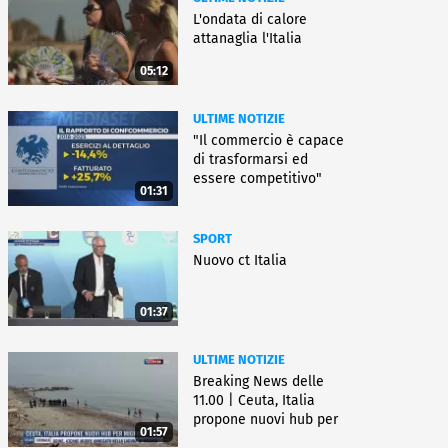
L'ondata di calore
attanaglia l'Italia
05:12
ULTIME NOTIZIE
"Il commercio è capace
di trasformarsi ed
essere competitivo"
01:31
SPORT
Nuovo ct Italia
01:37
ULTIME NOTIZIE
Breaking News delle
11.00 | Ceuta, Italia
propone nuovi hub per
01:57
migranti