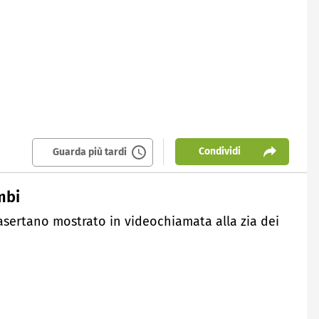
Condividi
Guarda più tardi
mbi
casertano mostrato in videochiamata alla zia dei