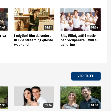
1:47
01:31
01:24
rriva
I migliori film da vedere
Billy Elliot, tutti i motivi
in TV e streaming questo
per recuperare il film sul
weekend
ballerino
VEDI TUTTI
1:30
01:24
01:30