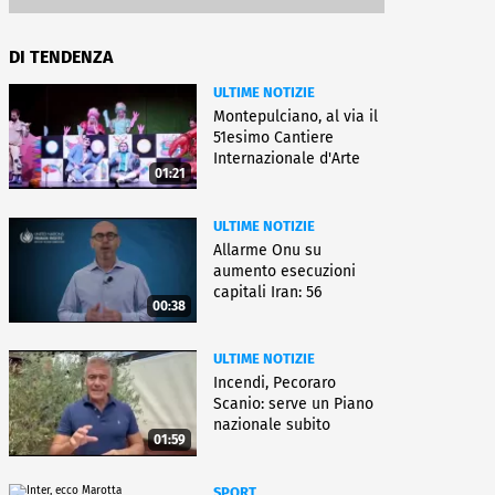
DI TENDENZA
ULTIME NOTIZIE
Montepulciano, al via il
51esimo Cantiere
Internazionale d'Arte
01:21
ULTIME NOTIZIE
Allarme Onu su
aumento esecuzioni
capitali Iran: 56
00:38
uccisioni da marzo
ULTIME NOTIZIE
Incendi, Pecoraro
Scanio: serve un Piano
nazionale subito
01:59
operativo
SPORT