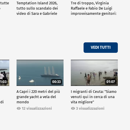
 tutte
Temptation Island 2026,
Tre di troppo, Virginia
o
tutto sullo scandalo dei
Raffaele e Fabio De Luigi
video di Sara e Gabriele
improvvisamente genitori:
tutte le curiosità sulla
commedia
VEDI TUTTI
1:03
00:33
01:07
A Capri i 220 metri del più
I migranti di Ceuta: "Siamo
grande yacht a vela del
venuti qui in cerca di una
 di
mondo
vita migliore"
12 visualizzazioni
3 visualizzazioni