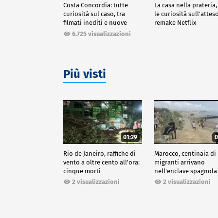
Costa Concordia: tutte
La casa nella prateria,
curiosità sul caso, tra
le curiosità sull'attes
filmati inediti e nuove
remake Netflix
ricostruzioni
6.725 visualizzazioni
Più visti
01:29
0
Rio de Janeiro, raffiche di
Marocco, centinaia di
vento a oltre cento all'ora:
migranti arrivano
cinque morti
nell'enclave spagnola
Ceuta
2 visualizzazioni
2 visualizzazioni