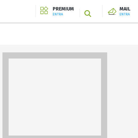
PREMIUM
MAIL
SEARCH
ENTRA
ENTRA
ENTRA